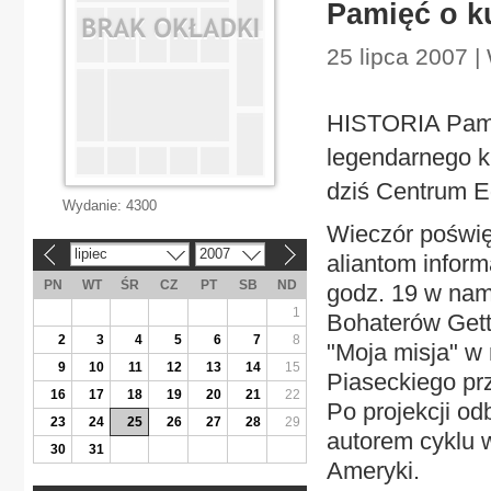
Pamięć o k
25 lipca 2007 
HISTORIA Pamię
legendarnego ku
dziś Centrum E
Wydanie:
4300
Wieczór poświę
lipiec
2007
«
»
aliantom inform
PN
WT
ŚR
CZ
PT
SB
ND
godz. 19 w nam
1
Bohaterów Gett
2
3
4
5
6
7
8
"Moja misja" w 
9
10
11
12
13
14
15
Piaseckiego prz
16
17
18
19
20
21
22
Po projekcji o
23
24
25
26
27
28
29
autorem cyklu 
30
31
Ameryki.