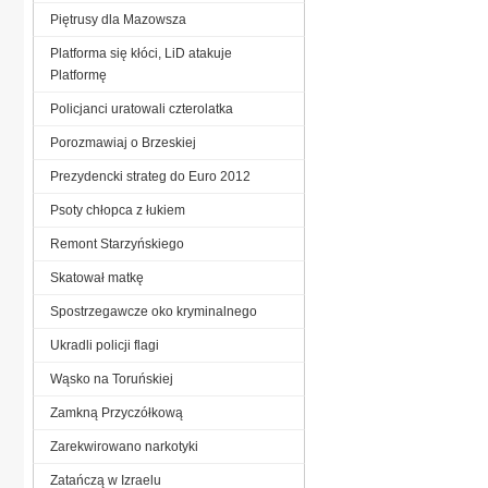
Piętrusy dla Mazowsza
Platforma się kłóci, LiD atakuje
Platformę
Policjanci uratowali czterolatka
Porozmawiaj o Brzeskiej
Prezydencki strateg do Euro 2012
Psoty chłopca z łukiem
Remont Starzyńskiego
Skatował matkę
Spostrzegawcze oko kryminalnego
Ukradli policji flagi
Wąsko na Toruńskiej
Zamkną Przyczółkową
Zarekwirowano narkotyki
Zatańczą w Izraelu