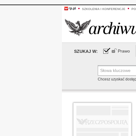
SZKOLENIA I KONFERENCJE
PO
Prawo
SZUKAJ W:
Chcesz uzyskać dostę