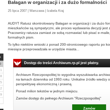
Bałagan w organizacji i za dużo formalności
25 lipca 2007 | Warszawa | Izabela Kraj
AUDYT Ratusz skontrolowany Bałagan w organizacji i za dużo for
mieszkańców są sympatyczni, ale proces wydawania decyzji jest zb
Pracownicy ratusza zamiast ze sobą rozmawiać lub pisać e-maile
formalnych pism.
To tylko niektóre wnioski z ponad 200-stronicowego raportu po kont
miesiące przeprowadzała w urzędzie miasta...
Dostęp do treści Archiwum.rp.pl jest płatny.
D
1
Archiwum Rzeczpospolitej to wygodna wyszukiwarka archiw
8
na łamach dziennika od 1993 roku. Unikalne źródło wiedzy o
15
perspektywę ekonomiczną i prawną.
22
Ponad milion tekstów w jednym miejscu.
29
Zamów dostęp do pełnego Archiwum "Rzeczpospolitej"
Zamów