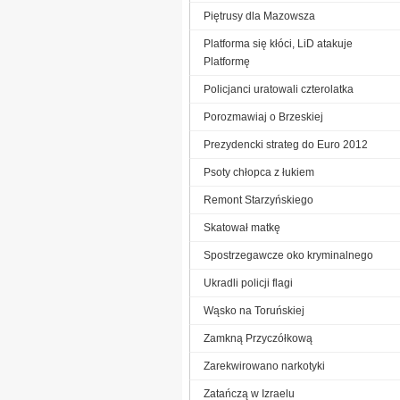
Piętrusy dla Mazowsza
Platforma się kłóci, LiD atakuje
Platformę
Policjanci uratowali czterolatka
Porozmawiaj o Brzeskiej
Prezydencki strateg do Euro 2012
Psoty chłopca z łukiem
Remont Starzyńskiego
Skatował matkę
Spostrzegawcze oko kryminalnego
Ukradli policji flagi
Wąsko na Toruńskiej
Zamkną Przyczółkową
Zarekwirowano narkotyki
Zatańczą w Izraelu