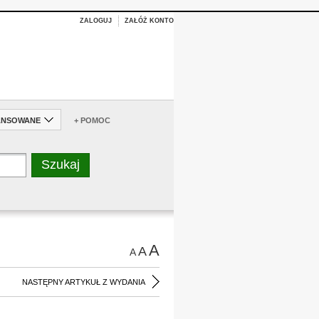
ZALOGUJ
ZAŁÓŻ KONTO
ANSOWANE
+ POMOC
A
A
A
NASTĘPNY ARTYKUŁ Z WYDANIA