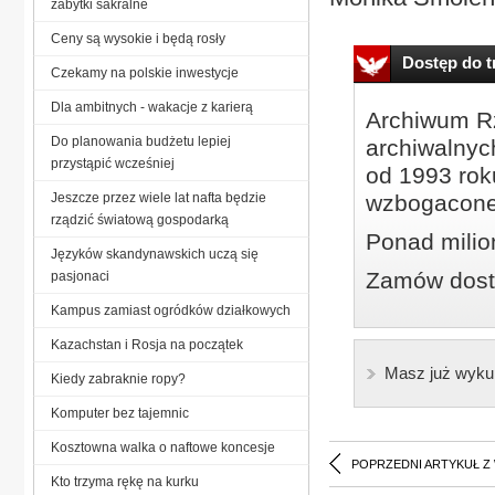
zabytki sakralne
Ceny są wysokie i będą rosły
Dostęp do tr
Czekamy na polskie inwestycje
Dla ambitnych - wakacje z karierą
Archiwum Rz
Do planowania budżetu lepiej
archiwalnyc
przystąpić wcześniej
od 1993 roku
Jeszcze przez wiele lat nafta będzie
wzbogacone
rządzić światową gospodarką
Ponad milio
Języków skandynawskich uczą się
Zamów dostę
pasjonaci
Kampus zamiast ogródków działkowych
Kazachstan i Rosja na początek
Masz już wyku
Kiedy zabraknie ropy?
Komputer bez tajemnic
Kosztowna walka o naftowe koncesje
POPRZEDNI ARTYKUŁ Z
Kto trzyma rękę na kurku