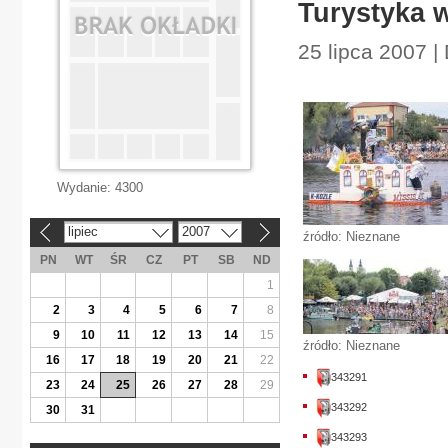
Turystyka 
25 lipca 2007 |
Wydanie:
4300
lipiec
2007
«
»
źródło: Nieznane
PN
WT
ŚR
CZ
PT
SB
ND
1
2
3
4
5
6
7
8
9
10
11
12
13
14
15
źródło: Nieznane
16
17
18
19
20
21
22
343291
23
24
25
26
27
28
29
343292
30
31
343293