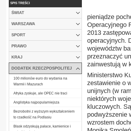
SPIS TREŚCI
ŚWIAT
pieniądze poch
Operacyjnego R
WARSZAWA
2013 zastępowa
SPORT
operacyjnych. 
PRAWO
województw bar
przeznaczyć uni
KRAJ
zainwestują w k
DODATEK RZECZPOSPOLITEJ
Ministerstwo K
100 milionów euro do wydania na
zestawienie o 
Warmii i Mazurach
unijnych (w ram
Afryka zyskuje, ale OPEC nie traci
niektórych woje
Anglistyka najpopularniejsza
kluczowych. Są
Bezrobotni z wyższym wykształceniem
podwyższenie w
to rzadkość na Podlasiu
wzrostem docho
Blask odzyskują pałace, kamienice i
Monika Smoleń,