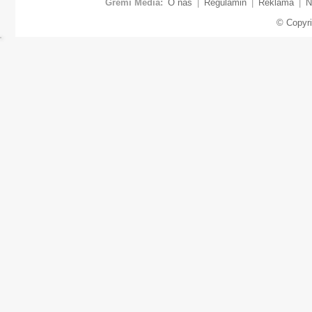
Gremi Media:
O nas
|
Regulamin
|
Reklama
|
N
© Copyr