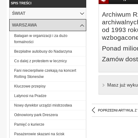
SPIS TREŚCI
ŚWIAT
Archiwum Rz
archiwalnyc
WARSZAWA
od 1993 roku
Bałagan w organizacji i za dużo
wzbogacone
formalności
Ponad milio
Bezpłatne autobusy do Nadarzyna
Zamów dostę
Co dalej z protestem w lecznicy
Fani niecierpliwie czekają na koncert
Rolling Stonesów
Masz już wyku
Kluczowe przepisy
Latynosi na Pradze
Nowy dyrektor urządzi mistrzostwa
POPRZEDNI ARTYKUŁ Z
Odnowiony park Dreszera
Pamięć o kurierze
Pasażerowie skazani na ścisk