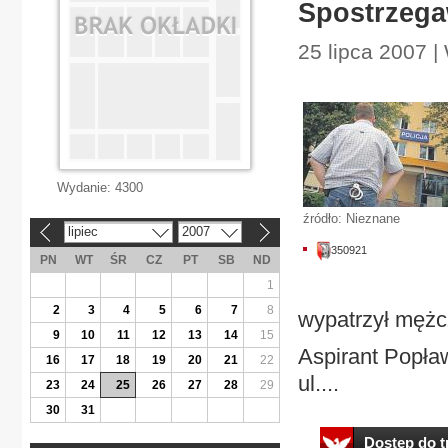
Spostrzega
25 lipca 2007 
Wydanie:
4300
źródło: Nieznane
lipiec
2007
«
»
350921
PN
WT
ŚR
CZ
PT
SB
ND
1
2
3
4
5
6
7
8
wypatrzył mężc
9
10
11
12
13
14
15
Aspirant Popła
16
17
18
19
20
21
22
ul....
23
24
25
26
27
28
29
30
31
Dostęp do tr