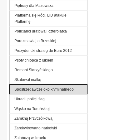
Piętrusy dla Mazowsza
Platforma się kłóci, LiD atakuje
Platformę
Policjanci uratowali czterolatka
Porozmawiaj o Brzeskiej
Prezydencki strateg do Euro 2012
Psoty chłopca z łukiem
Remont Starzyńskiego
Skatował matkę
Spostrzegawcze oko kryminalnego
Ukradli policji flagi
Wąsko na Toruńskiej
Zamkną Przyczółkową
Zarekwirowano narkotyki
Zatańczą w Izraelu