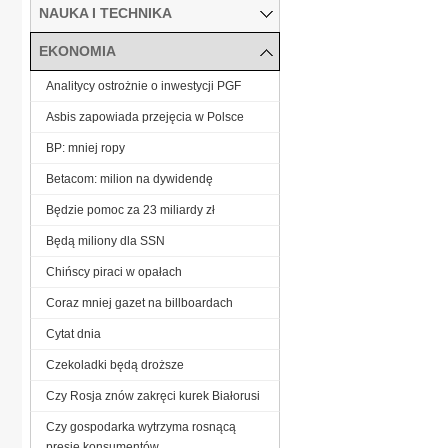
NAUKA I TECHNIKA
EKONOMIA
Analitycy ostrożnie o inwestycji PGF
Asbis zapowiada przejęcia w Polsce
BP: mniej ropy
Betacom: milion na dywidendę
Będzie pomoc za 23 miliardy zł
Będą miliony dla SSN
Chińscy piraci w opałach
Coraz mniej gazet na billboardach
Cytat dnia
Czekoladki będą droższe
Czy Rosja znów zakręci kurek Białorusi
Czy gospodarka wytrzyma rosnącą
presję konsumentów