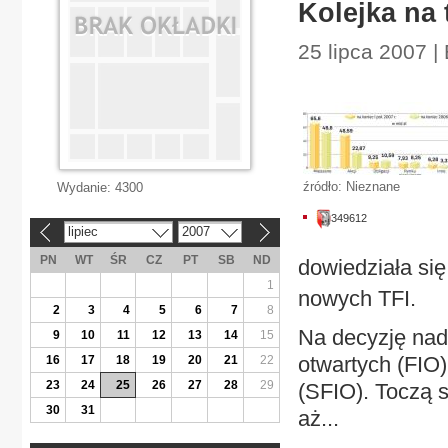
Kolejka na 
25 lipca 2007 |
źródło: Nieznane
Wydanie:
4300
349612
lipiec
2007
«
»
PN
WT
ŚR
CZ
PT
SB
ND
dowiedziała się
1
nowych TFI.
2
3
4
5
6
7
8
Na decyzję nad
9
10
11
12
13
14
15
otwartych (FIO)
16
17
18
19
20
21
22
23
24
25
26
27
28
29
(SFIO). Toczą 
30
31
aż...