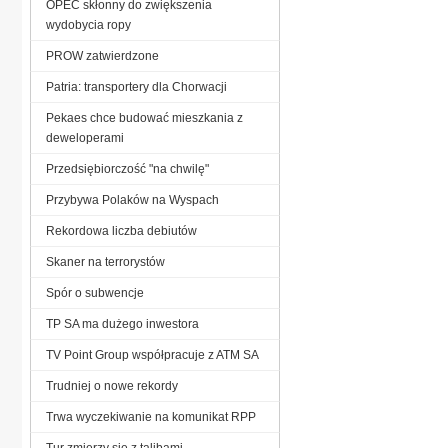
OPEC skłonny do zwiększenia
wydobycia ropy
PROW zatwierdzone
Patria: transportery dla Chorwacji
Pekaes chce budować mieszkania z
deweloperami
Przedsiębiorczość "na chwilę"
Przybywa Polaków na Wyspach
Rekordowa liczba debiutów
Skaner na terrorystów
Spór o subwencje
TP SA ma dużego inwestora
TV Point Group współpracuje z ATM SA
Trudniej o nowe rekordy
Trwa wyczekiwanie na komunikat RPP
Tur zmierzy się z talibami