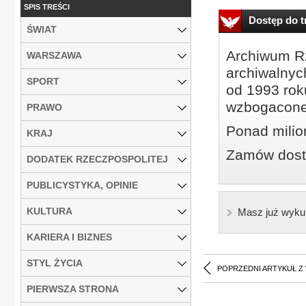
SPIS TREŚCI
Dostęp do tr
ŚWIAT
Archiwum Rz
WARSZAWA
archiwalnyc
SPORT
od 1993 roku
wzbogacone
PRAWO
Ponad milio
KRAJ
Zamów dostę
DODATEK RZECZPOSPOLITEJ
PUBLICYSTYKA, OPINIE
KULTURA
Masz już wyku
KARIERA I BIZNES
STYL ŻYCIA
POPRZEDNI ARTYKUŁ Z
PIERWSZA STRONA