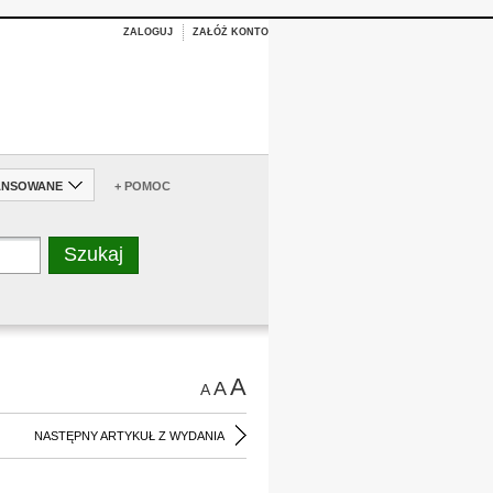
ZALOGUJ
ZAŁÓŻ KONTO
ANSOWANE
+ POMOC
A
A
A
NASTĘPNY ARTYKUŁ Z WYDANIA