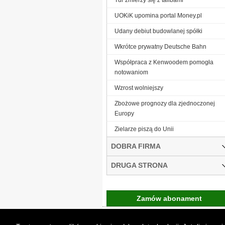
UOKiK upomina portal Money.pl
Udany debiut budowlanej spółki
Wkrótce prywatny Deutsche Bahn
Współpraca z Kenwoodem pomogła
notowaniom
Wzrost wolniejszy
Zbożowe prognozy dla zjednoczonej
Europy
Zielarze piszą do Unii
DOBRA FIRMA
DRUGA STRONA
Zamów abonament
Gremi Media:
O n