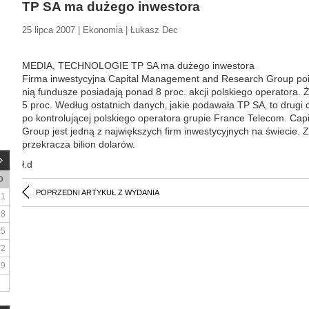
TP SA ma dużego inwestora
25 lipca 2007 | Ekonomia | Łukasz Dec
MEDIA, TECHNOLOGIE TP SA ma dużego inwestora
Firma inwestycyjna Capital Management and Research Group poi
nią fundusze posiadają ponad 8 proc. akcji polskiego operatora. 
5 proc. Według ostatnich danych‚ jakie podawała TP SA‚ to drugi c
po kontrolującej polskiego operatora grupie France Telecom. C
Group jest jedną z największych firm inwestycyjnych na świecie. 
przekracza bilion dolarów.
ł.d
D
POPRZEDNI ARTYKUŁ Z WYDANIA
1
8
15
22
29