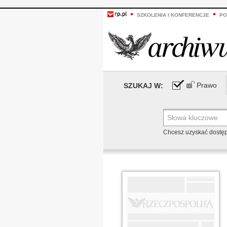
SZKOLENIA I KONFERENCJE
PO
Prawo
SZUKAJ W:
Chcesz uzyskać dostę