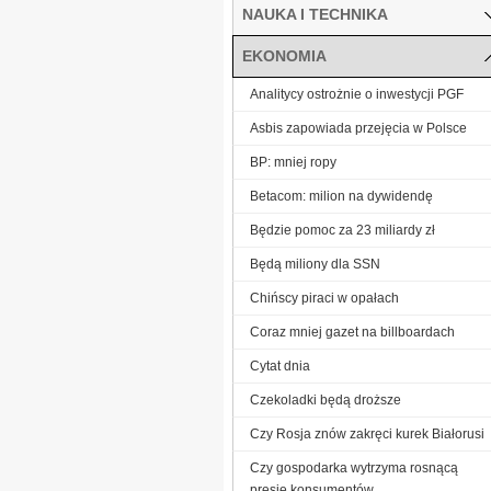
NAUKA I TECHNIKA
EKONOMIA
Analitycy ostrożnie o inwestycji PGF
Asbis zapowiada przejęcia w Polsce
BP: mniej ropy
Betacom: milion na dywidendę
Będzie pomoc za 23 miliardy zł
Będą miliony dla SSN
Chińscy piraci w opałach
Coraz mniej gazet na billboardach
Cytat dnia
Czekoladki będą droższe
Czy Rosja znów zakręci kurek Białorusi
Czy gospodarka wytrzyma rosnącą
presję konsumentów