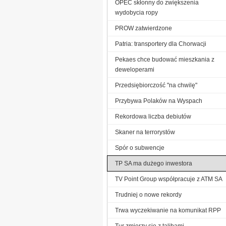
OPEC skłonny do zwiększenia
wydobycia ropy
PROW zatwierdzone
Patria: transportery dla Chorwacji
Pekaes chce budować mieszkania z
deweloperami
Przedsiębiorczość "na chwilę"
Przybywa Polaków na Wyspach
Rekordowa liczba debiutów
Skaner na terrorystów
Spór o subwencje
TP SA ma dużego inwestora
TV Point Group współpracuje z ATM SA
Trudniej o nowe rekordy
Trwa wyczekiwanie na komunikat RPP
Tur zmierzy się z talibami