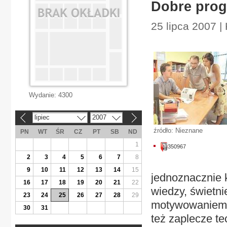
Dobre prog
25 lipca 2007 |
Wydanie:
4300
lipiec
2007
«
»
źródło: Nieznane
PN
WT
ŚR
CZ
PT
SB
ND
1
350967
2
3
4
5
6
7
8
9
10
11
12
13
14
15
jednoznacznie 
16
17
18
19
20
21
22
wiedzy, świetn
23
24
25
26
27
28
29
motywowaniem d
30
31
też zaplecze te