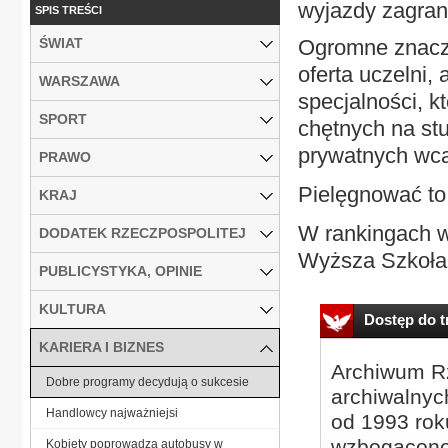
wyjazdy zagran
SPIS TREŚCI
ŚWIAT
Ogromne znacze
oferta uczelni,
WARSZAWA
specjalności, k
SPORT
chętnych na stu
prywatnych wca
PRAWO
Pielęgnować to
KRAJ
W rankingach w
DODATEK RZECZPOSPOLITEJ
Wyższa Szkoła P
PUBLICYSTYKA, OPINIE
KULTURA
Dostęp do tr
KARIERA I BIZNES
Archiwum Rz
Dobre programy decydują o sukcesie
archiwalnyc
Handlowcy najważniejsi
od 1993 roku
wzbogacone
Kobiety poprowadzą autobusy w