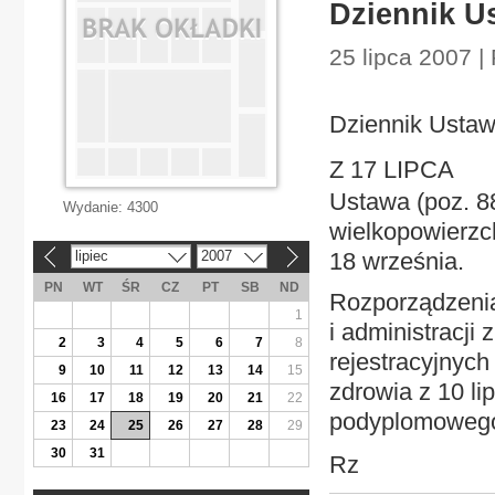
Dziennik U
25 lipca 2007 |
Dziennik Ustaw
Z 17 LIPCA
Ustawa (poz. 88
Wydanie:
4300
wielkopowierzc
lipiec
2007
18 września.
«
»
PN
WT
ŚR
CZ
PT
SB
ND
Rozporządzenia
1
i administracji
2
3
4
5
6
7
8
rejestracyjnych
9
10
11
12
13
14
15
zdrowia z 10 li
16
17
18
19
20
21
22
podyplomowego l
23
24
25
26
27
28
29
30
31
Rz