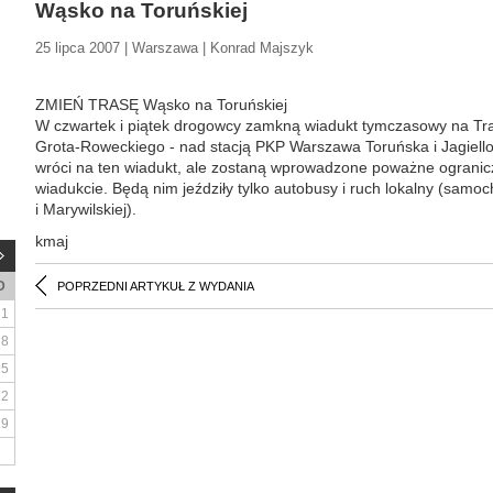
Wąsko na Toruńskiej
25 lipca 2007 | Warszawa | Konrad Majszyk
ZMIEŃ TRASĘ Wąsko na Toruńskiej
W czwartek i piątek drogowcy zamkną wiadukt tymczasowy na Tra
Grota-Roweckiego - nad stacją PKP Warszawa Toruńska i Jagiell
wróci na ten wiadukt, ale zostaną wprowadzone poważne ogranic
wiadukcie. Będą nim jeździły tylko autobusy i ruch lokalny (samo
i Marywilskiej).
kmaj
D
POPRZEDNI ARTYKUŁ Z WYDANIA
1
8
15
22
29