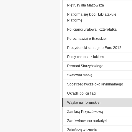
Piętrusy dla Mazowsza
Platforma się kłóci, LiD atakuje
Platformę
Policjanci uratowali czterolatka
Porozmawiaj o Brzeskiej
Prezydencki strateg do Euro 2012
Psoty chłopca z łukiem
Remont Starzyńskiego
Skatował matkę
Spostrzegawcze oko kryminalnego
Ukradli policji flagi
Wąsko na Toruńskiej
Zamkną Przyczółkową
Zarekwirowano narkotyki
Zatańczą w Izraelu