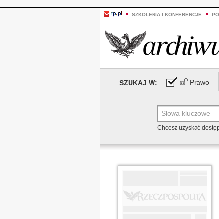
SZKOLENIA I KONFERENCJE
PO
Prawo
SZUKAJ W:
Chcesz uzyskać dostę