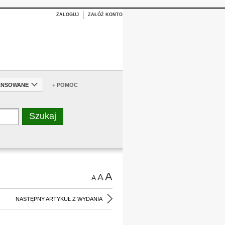
ZALOGUJ
ZAŁÓŻ KONTO
ANSOWANE
+ POMOC
A
A
A
NASTĘPNY ARTYKUŁ Z WYDANIA