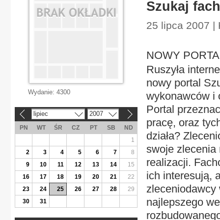
Szukaj fac
25 lipca 2007 |
NOWY PORTAL 
Ruszyła intern
nowy portal Szu
Wydanie:
4300
wykonawców i o
Portal przeznac
lipiec
2007
«
»
pracę, oraz tyc
PN
WT
ŚR
CZ
PT
SB
ND
działa? Zlecen
1
swoje zlecenia 
2
3
4
5
6
7
8
realizacji. Fac
9
10
11
12
13
14
15
ich interesują, 
16
17
18
19
20
21
22
zleceniodawcy 
23
24
25
26
27
28
29
najlepszego we
30
31
rozbudowanego 