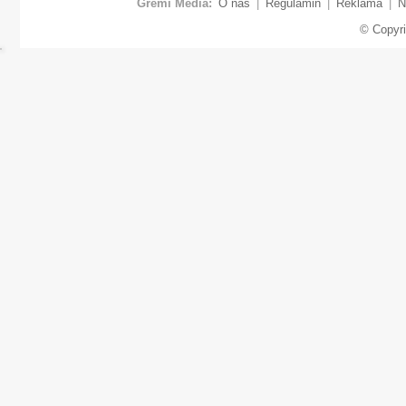
Gremi Media:
O nas
|
Regulamin
|
Reklama
|
N
© Copyr