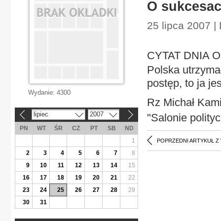
O sukcesac
25 lipca 2007 |
CYTAT DNIA O 
Polska utrzymała
postęp, to ja 
Wydanie:
4300
Rz Michał Kamiń
lipiec
2007
"Salonie polity
«
»
PN
WT
ŚR
CZ
PT
SB
ND
1
POPRZEDNI ARTYKUŁ Z
2
3
4
5
6
7
8
9
10
11
12
13
14
15
16
17
18
19
20
21
22
23
24
25
26
27
28
29
30
31