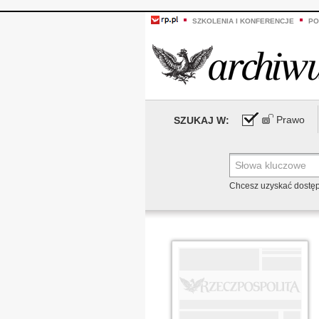
SZKOLENIA I KONFERENCJE
PO
Prawo
SZUKAJ W:
Chcesz uzyskać dostę