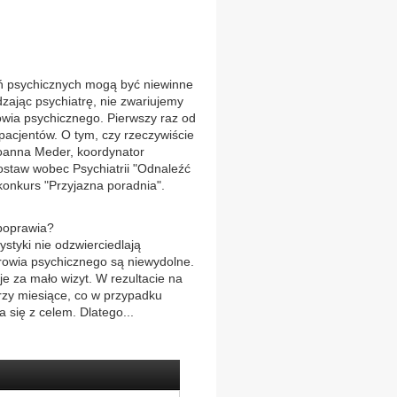
psychicznych mogą być niewinne
ając psychiatrę, nie zwariujemy
owia psychicznego. Pierwszy raz od
 pacjentów. O tym, czy rzeczywiście
Joanna Meder, koordynator
staw wobec Psychiatrii "Odnaleźć
konkurs "Przyjazna poradnia".
 poprawia?
styki nie odzwierciedlają
drowia psychicznego są niewydolne.
 za mało wizyt. W rezultacie na
rzy miesiące, co w przypadku
 się z celem. Dlatego...