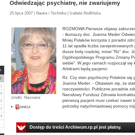
Odwiedzając psychiatrę, nie zwariujemy
25 lipca 2007 | Nauka i Technika | Izabela Redlińska
ROZMOWA Pierwsze objawy zaburzeń 
- tłumaczy doc. Joanna Meder Odwiedz
Mniej Polaków korzysta z poradni zdr
11 lat spadła liczba zarejestrowanych
dusze bolą rzadziej, mówi "Rz" doc. 
Ogólnopolskiego Programu Zmiany Po
siebie". W jego ramach rozpoczął się 
Arbitrami będą pacjenci
Rz: Czy stan psychiczny Polaków się
D
Joanna Meder: - Obawiam się, że staty
1
rzeczywistości. Publiczne poradnie z
8
Narodowy Fundusz Zdrowia kontraktuje
źródło: Nieznane
pierwszą pacjent musi czekać nawet t
15
potrzeby natychmiastowej pomocy mija
349614
22
29
Dostęp do treści Archiwum.rp.pl jest płatny.