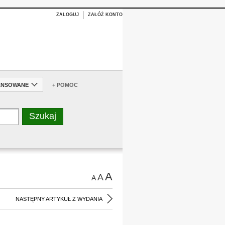
ZALOGUJ
ZAŁÓŻ KONTO
ANSOWANE
+ POMOC
A
A
A
NASTĘPNY ARTYKUŁ Z WYDANIA