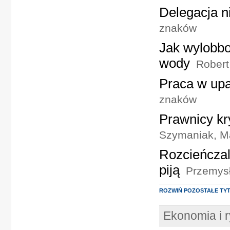
Delegacja n
znaków
Jak wylobbo
wody
Robert
Praca w upa
znaków
Prawnicy kr
Szymaniak, Ma
Rozcieńczal
piją
Przemysł
ROZWIŃ POZOSTAŁE TY
Ekonomia i 