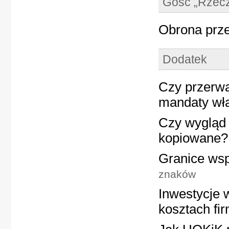
Gość „Rzecz
Obrona prz
Dodatek
Czy przerw
mandaty wła
Czy wygląd 
kopiowane?
Granice wsp
znaków
Inwestycje 
kosztach fi