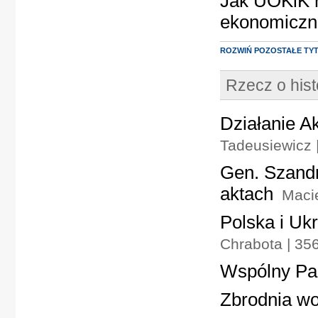
Jak UOKiK r
ekonomiczn
ROZWIŃ POZOSTAŁE TY
Rzecz o hist
Działanie A
Tadeusiewicz 
Gen. Szandr
aktach
Macie
Polska i Uk
Chrabota | 35
Wspólny Pa
Zbrodnia w