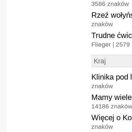
3586 znaków
Rzeź wołyńs
znaków
Trudne ćwic
Flieger | 257
Kraj
Klinika pod 
znaków
Mamy wiele 
14186 znakó
Więcej o Ko
znaków