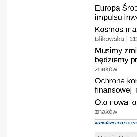
Europa Śro
impulsu inw
Kosmos mam
Blikowska | 1
Musimy zmien
będziemy pr
znaków
Ochrona kon
finansowej
Oto nowa lo
znaków
ROZWIŃ POZOSTAŁE TY