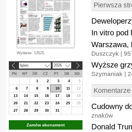
Pierwsza st
Deweloperzy
In vitro pod
Warszawa, 
Duszczyk | 9
Wydanie:
13525
Wyższe grz
lipiec
2026
«
»
Szymaniak | 
PN
WT
ŚR
CZ
PT
SB
ND
1
2
3
4
5
6
7
8
9
10
11
12
Komentarze
13
14
15
16
17
18
19
20
21
22
23
24
25
26
Cudowny do
27
28
29
30
31
znaków
Donald Trum
Zamów abonament