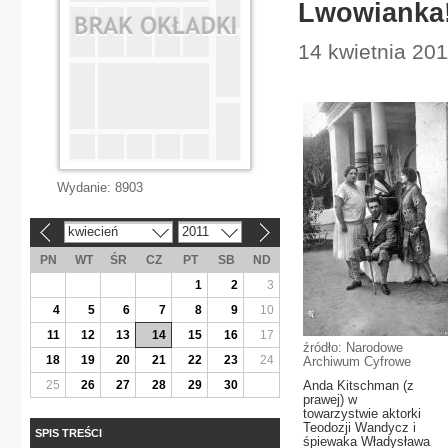
Lwowianka
14 kwietnia 20
Wydanie:
8903
kwiecień
2011
«
»
PN
WT
ŚR
CZ
PT
SB
ND
1
2
3
4
5
6
7
8
9
10
11
12
13
14
15
16
17
źródło: Narodowe
18
19
20
21
22
23
24
Archiwum Cyfrowe
25
26
27
28
29
30
Anda Kitschman (z
prawej) w
towarzystwie aktorki
Teodozji Wandycz i
SPIS TREŚCI
śpiewaka Władysława