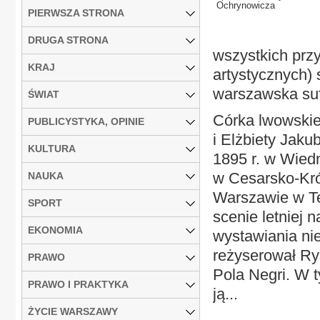
Ochrynowicza
PIERWSZA STRONA
DRUGA STRONA
wszystkich przy
KRAJ
artystycznych)
warszawska su
ŚWIAT
Córka lwowskie
PUBLICYSTYKA, OPINIE
i Elżbiety Jakub
KULTURA
1895 r. w Wied
w Cesarsko-Kró
NAUKA
Warszawie w Te
SPORT
scenie letniej 
EKONOMIA
wystawiania ni
reżyserował Rys
PRAWO
Pola Negri. W 
PRAWO I PRAKTYKA
ją...
ŻYCIE WARSZAWY