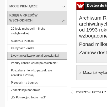
Dostęp do tr
MOJE PIENIĄDZE
KSIĘGA KRESÓW
Archiwum Rz
WSCHODNICH
archiwalnyc
20-lecie metropolii mińsko-
od 1993 roku
mohylewskiej
wzbogacone
Atlantyda Polesia
Ponad milio
Kardynał z Pińska
Zamów dostę
Lwowianka! Lwowianka! Lwowianka!
Ponury konflikt wśród poleskich błot
Potrzebują nie tylko paczek, ale i
Masz już wyku
kontaktu z Polską
Przepych na bagnach
Zadesfakcja honorowa
POPRZEDNI ARTYKUŁ Z
„Za Polszę, job twoju mać!”