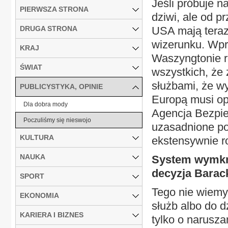
Jeśli próbuje n
PIERWSZA STRONA
dziwi, ale od p
DRUGA STRONA
USA mają teraz
wizerunku. Wpr
KRAJ
Waszyngtonie ro
ŚWIAT
wszystkich, że 
służbami, że wy
PUBLICYSTYKA, OPINIE
Europą musi opi
Dla dobra mody
Agencja Bezpie
Poczuliśmy się nieswojo
uzasadnione po
KULTURA
ekstensywnie r
NAUKA
System wymkną
decyzja Bara
SPORT
Tego nie wiemy
EKONOMIA
służb albo do d
KARIERA I BIZNES
tylko o narusza