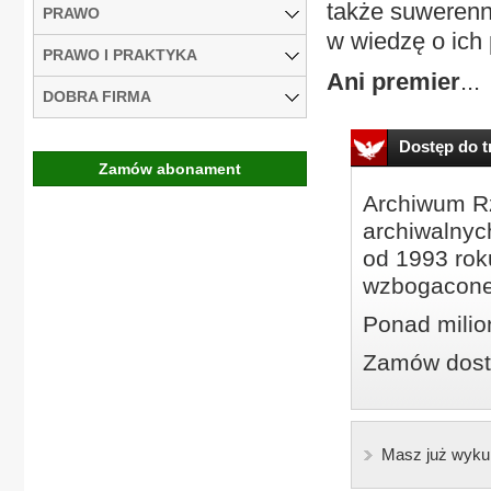
także suwerenn
PRAWO
w wiedzę o ich
PRAWO I PRAKTYKA
Ani premier
...
DOBRA FIRMA
Dostęp do tr
Zamów abonament
Archiwum Rz
archiwalnyc
od 1993 roku
wzbogacone
Ponad milio
Zamów dostę
Masz już wyku