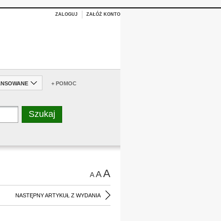
ZALOGUJ
ZAŁÓŻ KONTO
ANSOWANE
+ POMOC
A
A
A
NASTĘPNY ARTYKUŁ Z WYDANIA