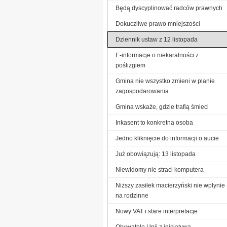
Będą dyscyplinować radców prawnych
Dokuczliwe prawo mniejszości
Dziennik ustaw z 12 listopada
E-informacje o niekaralności z
poślizgiem
Gmina nie wszystko zmieni w planie
zagospodarowania
Gmina wskaże, gdzie trafią śmieci
Inkasent to konkretna osoba
Jedno kliknięcie do informacji o aucie
Już obowiązują: 13 listopada
Niewidomy nie straci komputera
Niższy zasiłek macierzyński nie wpłynie
na rodzinne
Nowy VAT i stare interpretacje
Obywatele Unii z inicjatywą