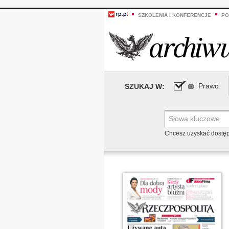
SZKOLENIA I KONFERENCJE
PO
Prawo
SZUKAJ W:
Chcesz uzyskać dostę