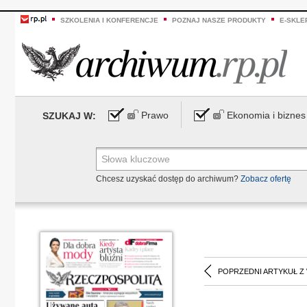
SZKOLENIA I KONFERENCJE
POZNAJ NASZE PRODUKTY
E-SKLE
Prawo
Ekonomia i biznes
SZUKAJ W:
Chcesz uzyskać dostęp do archiwum?
Zobacz ofertę
POPRZEDNI ARTYKUŁ Z