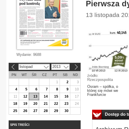
Pierwsza d
13 listopada 2
Wydanie:
9688
listopad
2013
«
»
PN
WT
ŚR
CZ
PT
SB
ND
źródło:
Rzeczpospolita
1
2
3
Osram – spółka, o
4
5
6
7
8
9
10
której się mówi we
Frankfurcie
11
12
13
14
15
16
17
18
19
20
21
22
23
24
25
26
27
28
29
30
Dostęp do tr
SPIS TREŚCI