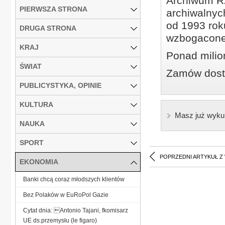
Archiwum Rz
PIERWSZA STRONA
archiwalnyc
od 1993 roku
DRUGA STRONA
wzbogacone
KRAJ
Ponad milio
ŚWIAT
Zamów dostę
PUBLICYSTYKA, OPINIE
KULTURA
Masz już wyku
NAUKA
SPORT
POPRZEDNI ARTYKUŁ Z
EKONOMIA
Banki chcą coraz młodszych klientów
Bez Polaków w EuRoPol Gazie
Cytat dnia: Antonio Tajani, fkomisarz
UE ds.przemysłu (le figaro)