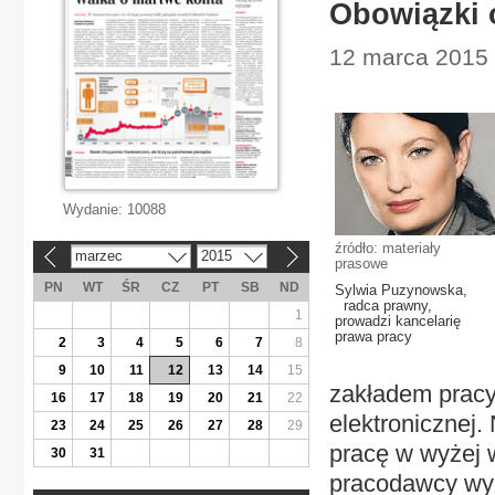
Obowiązki o
12 marca 2015 
Wydanie:
10088
źródło: materiały
marzec
2015
«
»
prasowe
PN
WT
ŚR
CZ
PT
SB
ND
Sylwia Puzynowska,
radca prawny,
1
prowadzi kancelarię
prawa pracy
2
3
4
5
6
7
8
9
10
11
12
13
14
15
zakładem pracy
16
17
18
19
20
21
22
elektronicznej
23
24
25
26
27
28
29
pracę w wyżej 
30
31
pracodawcy wyn