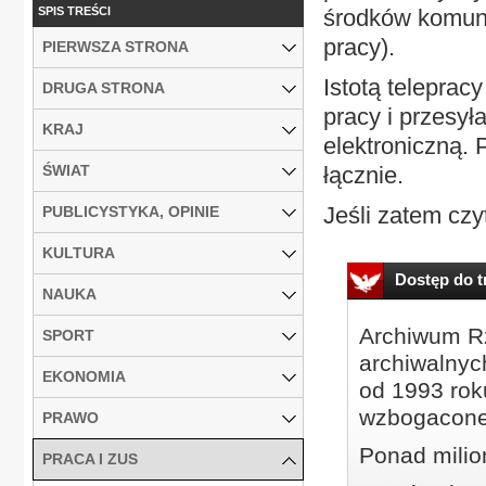
SPIS TREŚCI
środków komunik
pracy).
PIERWSZA STRONA
Istotą teleprac
DRUGA STRONA
pracy i przesył
KRAJ
elektroniczną.
ŚWIAT
łącznie.
Jeśli zatem czy
PUBLICYSTYKA, OPINIE
KULTURA
Dostęp do tr
NAUKA
Archiwum Rz
SPORT
archiwalnyc
EKONOMIA
od 1993 roku
wzbogacone
PRAWO
Ponad milio
PRACA I ZUS