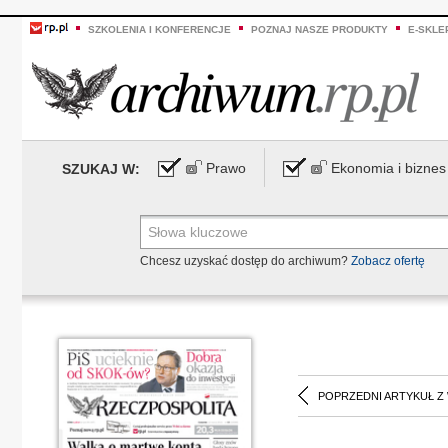
SZKOLENIA I KONFERENCJE
POZNAJ NASZE PRODUKTY
E-SKLE
Prawo
Ekonomia i biznes
SZUKAJ W:
Chcesz uzyskać dostęp do archiwum?
Zobacz ofertę
POPRZEDNI ARTYKUŁ Z