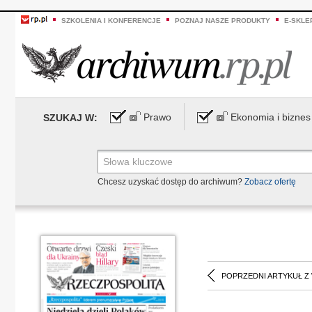
SZKOLENIA I KONFERENCJE
POZNAJ NASZE PRODUKTY
E-SKLE
Prawo
Ekonomia i biznes
SZUKAJ W:
Chcesz uzyskać dostęp do archiwum?
Zobacz ofertę
POPRZEDNI ARTYKUŁ Z