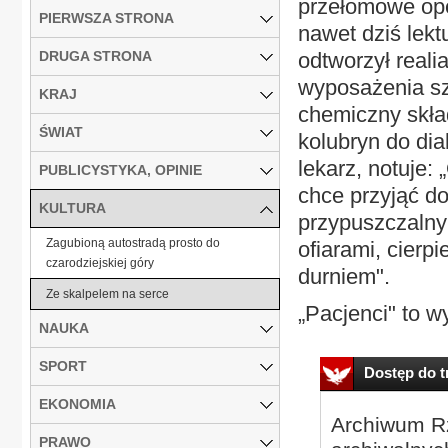
przełomowe ope
PIERWSZA STRONA
nawet dziś lekt
DRUGA STRONA
odtworzył reali
wyposażenia szp
KRAJ
chemiczny skła
ŚWIAT
kolubryn do dia
lekarz, notuje: 
PUBLICYSTYKA, OPINIE
chce przyjąć d
KULTURA
przypuszczalny
Zagubioną autostradą prosto do
ofiarami, cierp
czarodziejskiej góry
durniem".
Ze skalpelem na serce
„Pacjenci" to w
NAUKA
SPORT
Dostęp do tr
EKONOMIA
Archiwum Rz
PRAWO