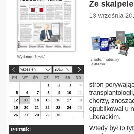
Ze skalpel
13 września 201
Wydanie:
10547
źródło: materiały
prasowe
wrzesień
2016
«
»
PN
WT
ŚR
CZ
PT
SB
ND
stron porywając
1
2
3
4
transplantologi
5
6
7
8
9
10
11
chorzy, znosząc
12
13
14
15
16
17
18
opublikował u 
19
20
21
22
23
24
25
26
27
28
29
30
Literackim.
Wtedy był to ty
SPIS TREŚCI