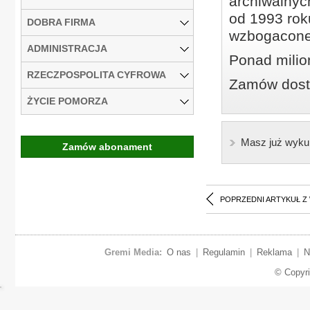
archiwalnyc
od 1993 roku
DOBRA FIRMA
wzbogacone
ADMINISTRACJA
Ponad milio
RZECZPOSPOLITA CYFROWA
Zamów dostę
ŻYCIE POMORZA
Masz już wyku
Zamów abonament
POPRZEDNI ARTYKUŁ Z
Gremi Media:
O nas
|
Regulamin
|
Reklama
|
N
© Copyr