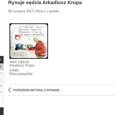
Rysuje sędzia Arkadiusz Krupa
06 czerwca 2017 | Rzecz o prawie
autor zdjęcia:
Arkadiusz Krupa
D
źródło:
4
Rzeczpospolita
11
18
POPRZEDNI ARTYKUŁ Z WYDANIA
25