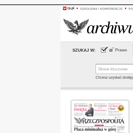
SZKOLENIA I KONFERENCJE
PO
Prawo
SZUKAJ W:
Chcesz uzyskać dostę