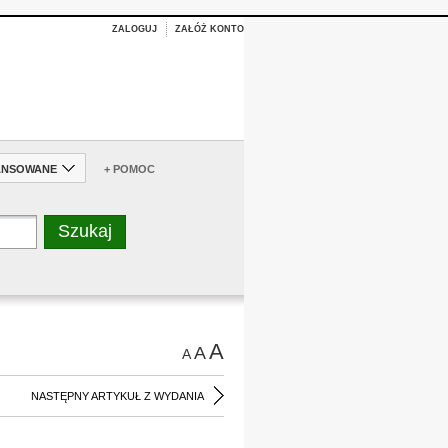
ZALOGUJ
ZAŁÓŻ KONTO
ANSOWANE
+ POMOC
A
A
A
NASTĘPNY ARTYKUŁ Z WYDANIA