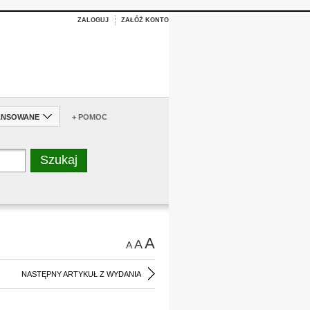
ZALOGUJ
ZAŁÓŻ KONTO
ANSOWANE
+ POMOC
A
A
A
NASTĘPNY ARTYKUŁ Z WYDANIA