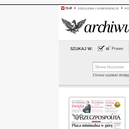
SZKOLENIA I KONFERENCJE
PO
Prawo
SZUKAJ W:
Chcesz uzyskać dostę