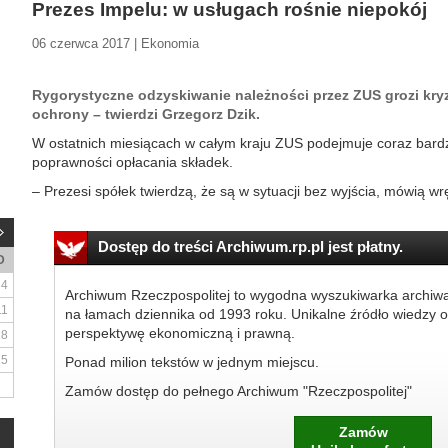
Prezes Impelu: w usługach rośnie niepokój
06 czerwca 2017 | Ekonomia
Rygorystyczne odzyskiwanie należności przez ZUS grozi kry
ochrony – twierdzi Grzegorz Dzik.
W ostatnich miesiącach w całym kraju ZUS podejmuje coraz bard
poprawności opłacania składek.
– Prezesi spółek twierdzą, że są w sytuacji bez wyjścia, mówią wrę
Dostęp do treści Archiwum.rp.pl jest płatny.
D
4
Archiwum Rzeczpospolitej to wygodna wyszukiwarka archiw
11
na łamach dziennika od 1993 roku. Unikalne źródło wiedzy o
perspektywę ekonomiczną i prawną.
18
25
Ponad milion tekstów w jednym miejscu.
Zamów dostęp do pełnego Archiwum "Rzeczpospolitej"
Zamów