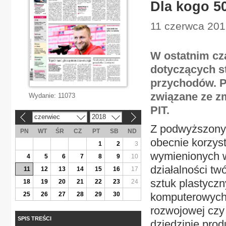
Dla kogo 50
11 czerwca 2018
W ostatnim cza
dotyczących s
przychodów. P
związane ze z
Wydanie:
11073
PIT.
czerwiec
2018
«
»
Z podwyższony
PN
WT
ŚR
CZ
PT
SB
ND
obecnie korzys
1
2
3
wymienionych w
4
5
6
7
8
9
10
działalności twó
11
12
13
14
15
16
17
sztuk plastycz
18
19
20
21
22
23
24
25
26
27
28
29
30
komputerowych 
rozwojowej czy
SPIS TREŚCI
dziedzinie prod