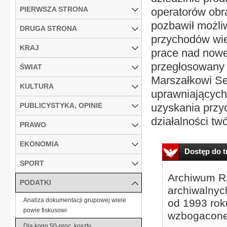
PIERWSZA STRONA
operatorów obra
pozbawił możli
DRUGA STRONA
przychodów wie
KRAJ
prace nad nowel
przegłosowany 
ŚWIAT
Marszałkowi Se
KULTURA
uprawniających
PUBLICYSTYKA, OPINIE
uzyskania przy
działalności twó
PRAWO
EKONOMIA
Dostęp do tr
SPORT
Archiwum Rz
PODATKI
archiwalnyc
Analiza dokumentacji grupowej wiele
od 1993 roku
powie fiskusowi
wzbogacone
Dla kogo 50-proc. koszty