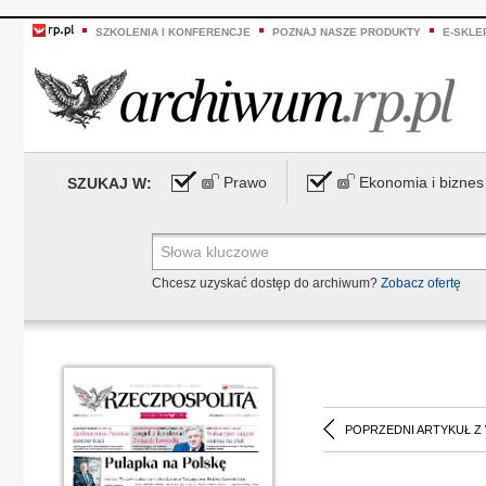
SZKOLENIA I KONFERENCJE
POZNAJ NASZE PRODUKTY
E-SKLE
Prawo
Ekonomia i biznes
SZUKAJ W:
Chcesz uzyskać dostęp do archiwum?
Zobacz ofertę
POPRZEDNI ARTYKUŁ Z