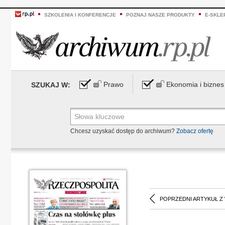
SZKOLENIA I KONFERENCJE
POZNAJ NASZE PRODUKTY
E-SKLE
Prawo
Ekonomia i biznes
SZUKAJ W:
Chcesz uzyskać dostęp do archiwum?
Zobacz ofertę
POPRZEDNI ARTYKUŁ Z