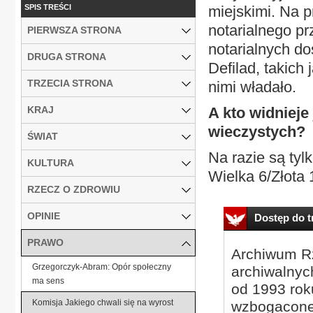
SPIS TREŚCI
miejskimi. Na p
notarialnego p
PIERWSZA STRONA
notarialnych d
DRUGA STRONA
Defilad, takich
TRZECIA STRONA
nimi władało.
KRAJ
A kto widnieje
wieczystych?
ŚWIAT
Na razie są tyl
KULTURA
Wielka 6/Złota 1
RZECZ O ZDROWIU
OPINIE
Dostęp do tr
PRAWO
Archiwum Rz
Grzegorczyk-Abram: Opór społeczny
archiwalnyc
ma sens
od 1993 roku
Komisja Jakiego chwali się na wyrost
wzbogacone