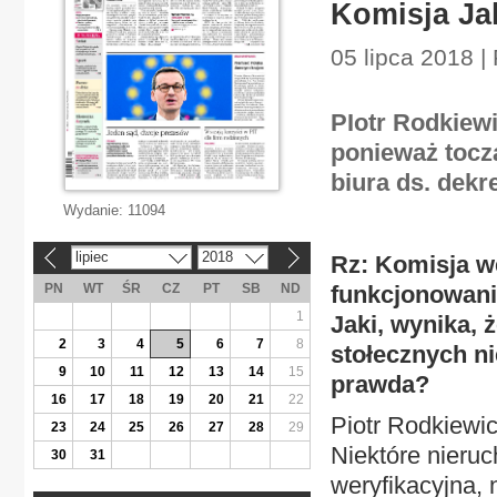
Komisja Ja
05 lipca 2018 
PIotr Rodkiewi
ponieważ tocz
biura ds. dekr
Wydanie:
11094
lipiec
2018
Rz: Komisja w
«
»
PN
WT
ŚR
CZ
PT
SB
ND
funkcjonowania
1
Jaki, wynika, 
2
3
4
5
6
7
8
stołecznych ni
9
10
11
12
13
14
15
prawda?
16
17
18
19
20
21
22
Piotr Rodkiewic
23
24
25
26
27
28
29
Niektóre nieru
30
31
weryfikacyjna, 