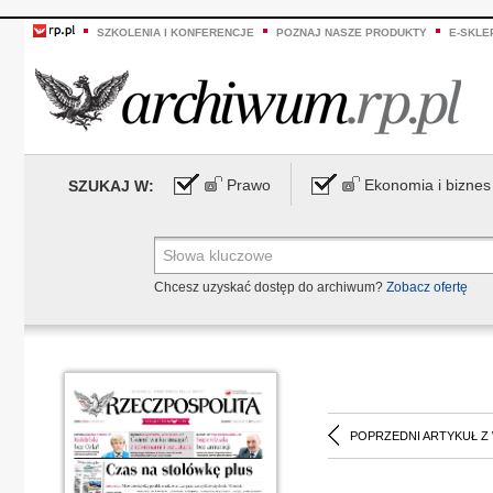
SZKOLENIA I KONFERENCJE
POZNAJ NASZE PRODUKTY
E-SKLE
Prawo
Ekonomia i biznes
SZUKAJ W:
Chcesz uzyskać dostęp do archiwum?
Zobacz ofertę
POPRZEDNI ARTYKUŁ Z