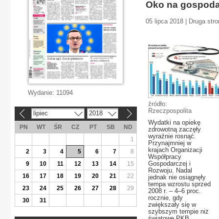
Oko na gospoda
05 lipca 2018 | Druga str
Wydanie:
11094
źródło:
Rzeczpospolita
lipiec
2018
«
»
Wydatki na opiekę
PN
WT
ŚR
CZ
PT
SB
ND
zdrowotną zaczęły
wyraźnie rosnąć.
1
Przynajmniej w
krajach Organizacji
2
3
4
5
6
7
8
Współpracy
Gospodarczej i
9
10
11
12
13
14
15
Rozwoju. Nadal
16
17
18
19
20
21
22
jednak nie osiągnęły
tempa wzrostu sprzed
23
24
25
26
27
28
29
2008 r. – 4–6 proc.
rocznie, gdy
30
31
zwiększały się w
szybszym tempie niż
światowe PKB.