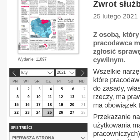
Zwrot służ
25 lutego 2021 
Z osobą, który
pracodawca mo
zgłosić spraw
cywilnym.
Wydanie:
11897
Wszelkie narzę
luty
2021
«
»
które pracodaw
PN
WT
ŚR
CZ
PT
SB
ND
do zasady, wła
1
2
3
4
5
6
7
rzeczy, ma pra
8
9
10
11
12
13
14
ma obowiązek t
15
16
17
18
19
20
21
22
23
24
25
26
27
28
Przekazanie na
użytkowania ma
SPIS TREŚCI
pracowniczych)
PIERWSZA STRONA