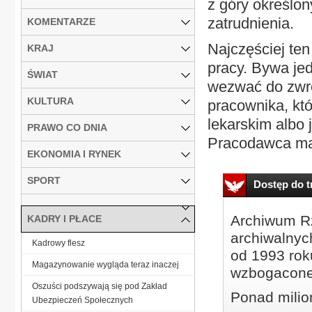
z góry określo
zatrudnienia.
KOMENTARZE
Najczęściej ten
KRAJ
pracy. Bywa je
ŚWIAT
wezwać do zwro
KULTURA
pracownika, kt
lekarskim albo 
PRAWO CO DNIA
Pracodawca ma 
EKONOMIA I RYNEK
SPORT
Dostęp do tr
Archiwum Rz
KADRY I PŁACE
archiwalnyc
Kadrowy flesz
od 1993 roku
Magazynowanie wygląda teraz inaczej
wzbogacone
Oszuści podszywają się pod Zakład
Ponad milio
Ubezpieczeń Społecznych