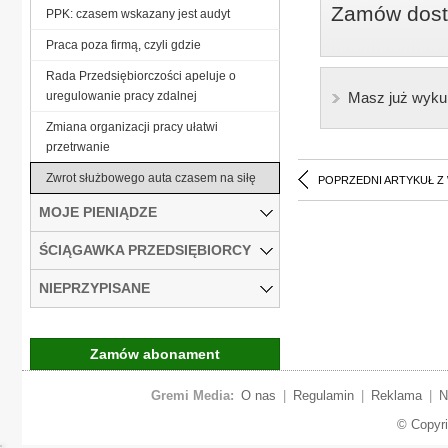
Zamów dostę
PPK: czasem wskazany jest audyt
Praca poza firmą, czyli gdzie
Rada Przedsiębiorczości apeluje o
uregulowanie pracy zdalnej
Masz już wyku
Zmiana organizacji pracy ułatwi
przetrwanie
Zwrot służbowego auta czasem na siłę
POPRZEDNI ARTYKUŁ Z
MOJE PIENIĄDZE
ŚCIĄGAWKA PRZEDSIĘBIORCY
NIEPRZYPISANE
Zamów abonament
Gremi Media:
O nas
|
Regulamin
|
Reklama
|
N
© Copyr