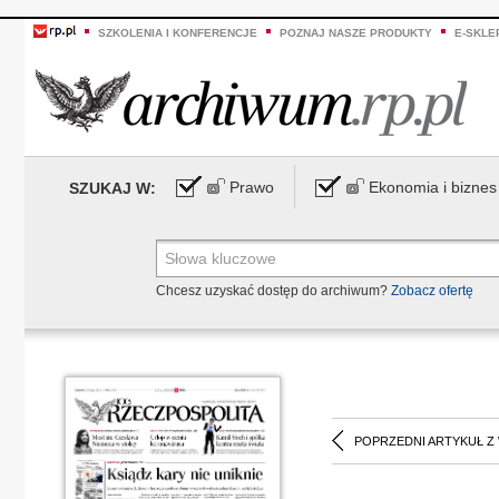
SZKOLENIA I KONFERENCJE
POZNAJ NASZE PRODUKTY
E-SKLE
Prawo
Ekonomia i biznes
SZUKAJ W:
Chcesz uzyskać dostęp do archiwum?
Zobacz ofertę
POPRZEDNI ARTYKUŁ Z