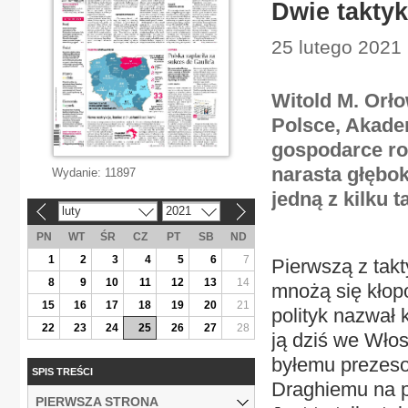
Dwie taktyk
25 lutego 2021 
Witold M. Orł
Polsce, Akade
gospodarce ro
narasta głębok
Wydanie:
11897
jedną z kilku t
luty
2021
«
»
PN
WT
ŚR
CZ
PT
SB
ND
1
2
3
4
5
6
7
Pierwszą z tak
8
9
10
11
12
13
14
mnożą się kłopo
15
16
17
18
19
20
21
polityk nazwał
22
23
24
25
26
27
28
ją dziś we Wło
byłemu prezeso
SPIS TREŚCI
Draghiemu na p
PIERWSZA STRONA