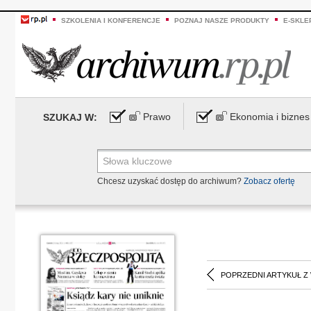
SZKOLENIA I KONFERENCJE
POZNAJ NASZE PRODUKTY
E-SKLE
Prawo
Ekonomia i biznes
SZUKAJ W:
Chcesz uzyskać dostęp do archiwum?
Zobacz ofertę
POPRZEDNI ARTYKUŁ Z