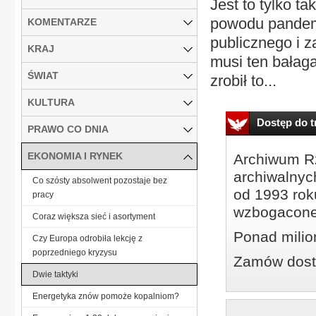
Jest to tylko t
powodu pandemi
KOMENTARZE
publicznego i 
KRAJ
musi ten bałaga
ŚWIAT
zrobił to...
KULTURA
Dostęp do tr
PRAWO CO DNIA
EKONOMIA I RYNEK
Archiwum Rz
archiwalnyc
Co szósty absolwent pozostaje bez
od 1993 roku
pracy
wzbogacone
Coraz większa sieć i asortyment
Ponad milio
Czy Europa odrobiła lekcję z
poprzedniego kryzysu
Zamów dostę
Dwie taktyki
Energetyka znów pomoże kopalniom?