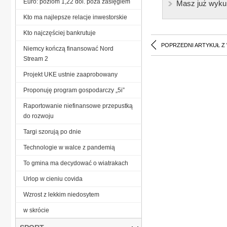
Euro: poziom 1,22 dol. poza zasięgiem
Masz już wyku
Kto ma najlepsze relacje inwestorskie
Kto najczęściej bankrutuje
POPRZEDNI ARTYKUŁ Z
Niemcy kończą finansować Nord
Stream 2
Projekt UKE ustnie zaaprobowany
Proponuję program gospodarczy „5i”
Raportowanie niefinansowe przepustką
do rozwoju
Targi szorują po dnie
Technologie w walce z pandemią
To gmina ma decydować o wiatrakach
Urlop w cieniu covida
Wzrost z lekkim niedosytem
w skrócie