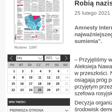
Robią nazi
25 lutego 2021 
Amnesty Inter
najważniejsze
sumienia".
Wydanie:
11897
luty
2021
– Przyjęliśmy 
«
»
PN
WT
ŚR
CZ
PT
SB
ND
Aleksieja Nawa
1
2
3
4
5
6
7
w przeszłości. N
8
9
10
11
12
13
14
osiągają próg p
15
16
17
18
19
20
21
przyjętym przez
22
23
24
25
26
27
28
szefowa rosyjsk
Decyzja organi
SPIS TREŚCI
środowisk demo
PIERWSZA STRONA