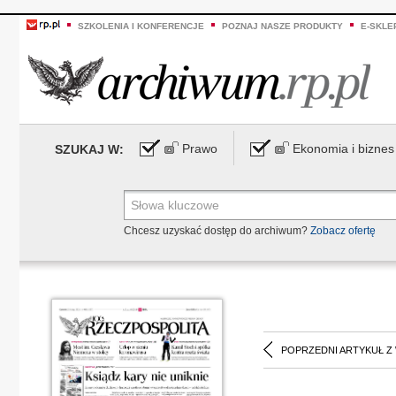
SZKOLENIA I KONFERENCJE
POZNAJ NASZE PRODUKTY
E-SKLE
Prawo
Ekonomia i biznes
SZUKAJ W:
Chcesz uzyskać dostęp do archiwum?
Zobacz ofertę
POPRZEDNI ARTYKUŁ Z