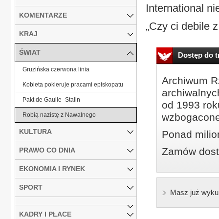
International ni
KOMENTARZE
„Czy ci debile z.
KRAJ
ŚWIAT
Dostęp do tr
Gruzińska czerwona linia
Archiwum Rz
Kobieta pokieruje pracami episkopatu
archiwalnyc
Pakt de Gaulle–Stalin
od 1993 roku
Robią nazistę z Nawalnego
wzbogacone
KULTURA
Ponad milio
Zamów dostę
PRAWO CO DNIA
EKONOMIA I RYNEK
SPORT
Masz już wyku
KADRY I PŁACE