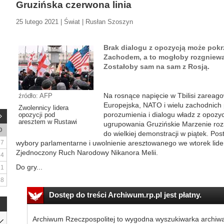
Gruzińska czerwona linia
25 lutego 2021 | Świat | Rusłan Szoszyn
Brak dialogu z opozycją może pokrz
Zachodem, a to mogłoby rozgniewa
Zostałoby sam na sam z Rosją.
Na rosnące napięcie w Tbilisi zareag
źródło: AFP
Europejska, NATO i wielu zachodnich 
Zwolennicy lidera
porozumienia i dialogu władz z opozy
opozycji pod
aresztem w Rustawi
ugrupowania Gruzińskie Marzenie rozst
D
do wielkiej demonstracji w piątek. Po
7
wybory parlamentarne i uwolnienie aresztowanego we wtorek lidera
Zjednoczony Ruch Narodowy Nikanora Melii.
14
Do gry...
21
28
Dostęp do treści Archiwum.rp.pl jest płatny.
Archiwum Rzeczpospolitej to wygodna wyszukiwarka archiw