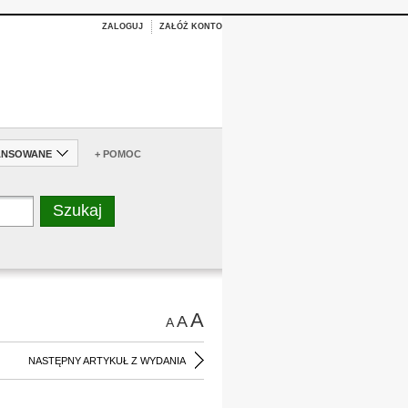
ZALOGUJ
ZAŁÓŻ KONTO
ANSOWANE
+ POMOC
A
A
A
NASTĘPNY ARTYKUŁ Z WYDANIA