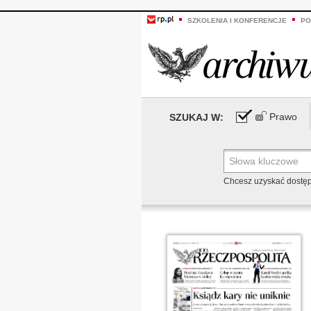
SZKOLENIA I KONFERENCJE
PO
Prawo
SZUKAJ W:
Chcesz uzyskać dostę