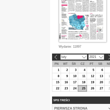
Wydanie:
11897
luty
2021
«
»
PN
WT
ŚR
CZ
PT
SB
N
1
2
3
4
5
6
8
9
10
11
12
13
15
16
17
18
19
20
22
23
24
25
26
27
SPIS TREŚCI
PIERWSZA STRONA