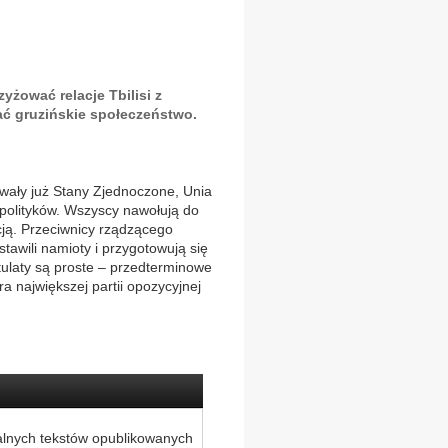
yżować relacje Tbilisi z
ć gruzińskie społeczeństwo.
owały już Stany Zjednoczone, Unia
polityków. Wszyscy nawołują do
cją. Przeciwnicy rządzącego
awili namioty i przygotowują się
stulaty są proste – przedterminowe
 największej partii opozycyjnej
alnych tekstów opublikowanych