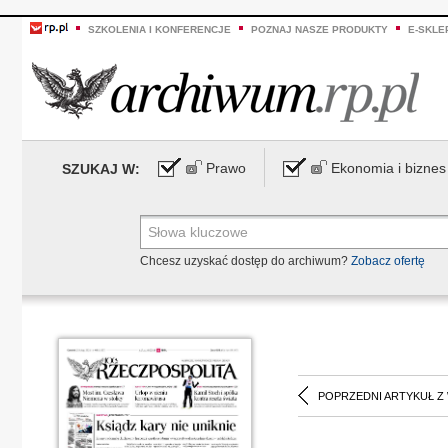
SZKOLENIA I KONFERENCJE
POZNAJ NASZE PRODUKTY
E-SKLE
Prawo
Ekonomia i biznes
SZUKAJ W:
Chcesz uzyskać dostęp do archiwum?
Zobacz ofertę
POPRZEDNI ARTYKUŁ Z