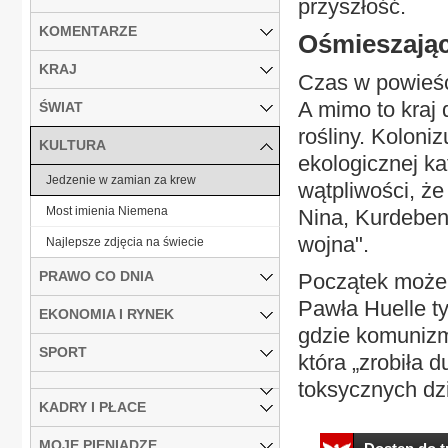
przyszłość.
KOMENTARZE
Ośmieszają
KRAJ
Czas w powieści
A mimo to kraj 
ŚWIAT
rośliny. Koloni
KULTURA
ekologicznej ka
Jedzenie w zamian za krew
wątpliwości, że
Most imienia Niemena
Nina, Kurdeben
wojna".
Najlepsze zdjęcia na świecie
PRAWO CO DNIA
Początek może 
Pawła Huelle t
EKONOMIA I RYNEK
gdzie komunizm
SPORT
która „zrobiła 
toksycznych dzie
KADRY I PŁACE
MOJE PIENIĄDZE