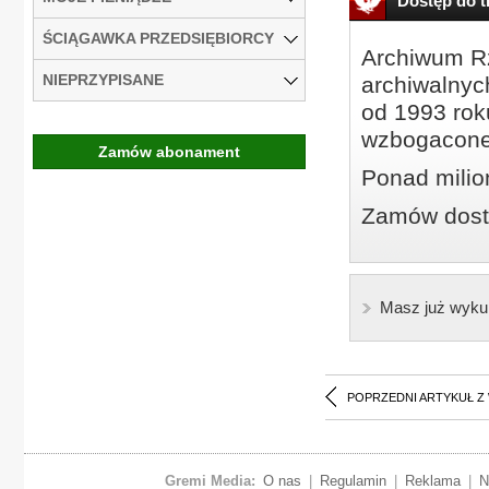
Dostęp do tr
ŚCIĄGAWKA PRZEDSIĘBIORCY
Archiwum Rz
NIEPRZYPISANE
archiwalnyc
od 1993 roku
wzbogacone
Zamów abonament
Ponad milio
Zamów dostę
Masz już wyku
POPRZEDNI ARTYKUŁ Z
Gremi Media:
O nas
|
Regulamin
|
Reklama
|
N