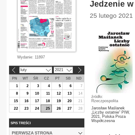
Jedzenie w
25 lutego 2021 
Wydanie:
11897
luty
2021
«
»
PN
WT
ŚR
CZ
PT
SB
ND
1
2
3
4
5
6
7
8
9
10
11
12
13
14
źródło:
Rzeczpospolita
15
16
17
18
19
20
21
Jarosław Maślanek
22
23
24
25
26
27
28
„Liczby ostatnie” PIW,
2021, Polska Proza
Współczesna
SPIS TREŚCI
PIERWSZA STRONA