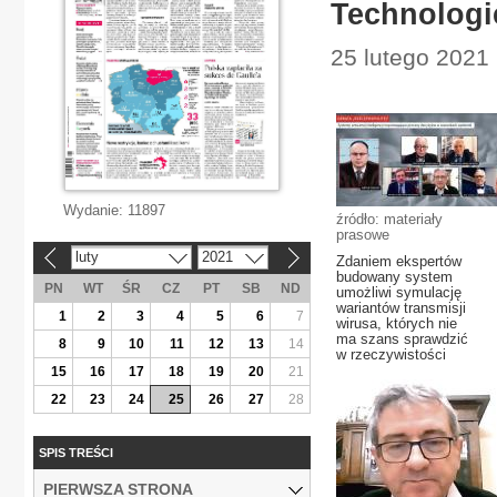
Technologi
25 lutego 2021 
Wydanie:
11897
źródło: materiały
prasowe
luty
2021
«
»
Zdaniem ekspertów
budowany system
PN
WT
ŚR
CZ
PT
SB
ND
umożliwi symulację
wariantów transmisji
1
2
3
4
5
6
7
wirusa, których nie
ma szans sprawdzić
8
9
10
11
12
13
14
w rzeczywistości
15
16
17
18
19
20
21
22
23
24
25
26
27
28
SPIS TREŚCI
PIERWSZA STRONA