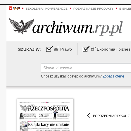
SZKOLENIA I KONFERENCJE
POZNAJ NASZE PRODUKTY
E-SKLE
Prawo
Ekonomia i biznes
SZUKAJ W:
Chcesz uzyskać dostęp do archiwum?
Zobacz ofertę
POPRZEDNI ARTYKUŁ Z