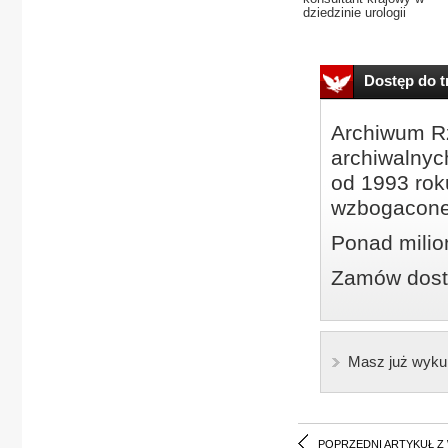
dziedzinie urologii
Dostęp do tr
Archiwum Rz
archiwalnyc
od 1993 roku
wzbogacone
Ponad milio
Zamów dostę
Masz już wyku
POPRZEDNI ARTYKUŁ Z