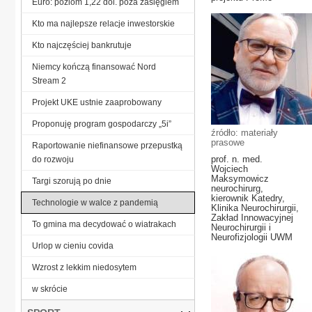
Euro: poziom 1,22 dol. poza zasięgiem
Kto ma najlepsze relacje inwestorskie
Kto najczęściej bankrutuje
Niemcy kończą finansować Nord
Stream 2
Projekt UKE ustnie zaaprobowany
Proponuję program gospodarczy „5i”
źródło: materiały
prasowe
Raportowanie niefinansowe przepustką
prof. n. med.
do rozwoju
Wojciech
Maksymowicz
Targi szorują po dnie
neurochirurg,
kierownik Katedry,
Technologie w walce z pandemią
Klinika Neurochirurgii,
Zakład Innowacyjnej
To gmina ma decydować o wiatrakach
Neurochirurgii i
Neurofizjologii UWM
Urlop w cieniu covida
Wzrost z lekkim niedosytem
w skrócie