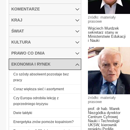
KOMENTARZE
źródło: materiały
KRAJ
prasowe
Wojciech Murdzek
ŚWIAT
sekretarz stanu w
Ministerstwie Edukacji
i Nauki
KULTURA
PRAWO CO DNIA
EKONOMIA I RYNEK
Co szósty absolwent pozostaje bez
pracy
Coraz większa sieć i asortyment
źródło: materiały
Czy Europa odrobiła lekcję z
prasowe
poprzedniego kryzysu
prof. dr hab. Marek
Niezgódka dyrektor
Dwie taktyki
Centrum Cyfrowej
Nauki i Technologii
Energetyka znów pomoże kopalniom?
UKSW, kierownik
projektu ProMe