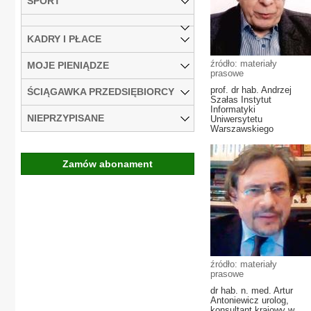
SPORT
KADRY I PŁACE
źródło: materiały
MOJE PIENIĄDZE
prasowe
prof. dr hab. Andrzej
ŚCIĄGAWKA PRZEDSIĘBIORCY
Szałas Instytut
Informatyki
NIEPRZYPISANE
Uniwersytetu
Warszawskiego
Zamów abonament
źródło: materiały
prasowe
dr hab. n. med. Artur
Antoniewicz urolog,
konsultant krajowy w