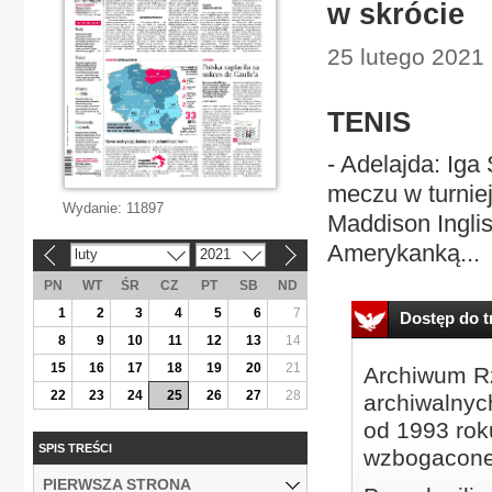
w skrócie
25 lutego 2021
TENIS
- Adelajda: Iga
meczu w turnie
Wydanie:
11897
Maddison Inglis
Amerykanką...
luty
2021
«
»
PN
WT
ŚR
CZ
PT
SB
ND
1
2
3
4
5
6
7
Dostęp do tr
8
9
10
11
12
13
14
15
16
17
18
19
20
21
Archiwum Rz
22
23
24
25
26
27
28
archiwalnyc
od 1993 roku
SPIS TREŚCI
wzbogacone
PIERWSZA STRONA