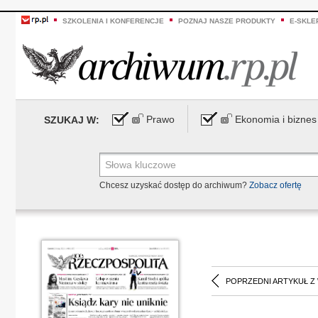
SZKOLENIA I KONFERENCJE
POZNAJ NASZE PRODUKTY
E-SKLE
Prawo
Ekonomia i biznes
SZUKAJ W:
Chcesz uzyskać dostęp do archiwum?
Zobacz ofertę
POPRZEDNI ARTYKUŁ Z