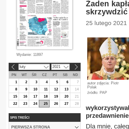
Żaden kapł
skrzywdzić
25 lutego 2021 
Wydanie:
11897
luty
2021
«
»
PN
WT
ŚR
CZ
PT
SB
ND
1
2
3
4
5
6
7
autor zdjęcia: Piotr
Polak
8
9
10
11
12
13
14
źródło: PAP
15
16
17
18
19
20
21
22
23
24
25
26
27
28
wykorzystywał 
przedawnienie
SPIS TREŚCI
Dla mnie, całeg
PIERWSZA STRONA