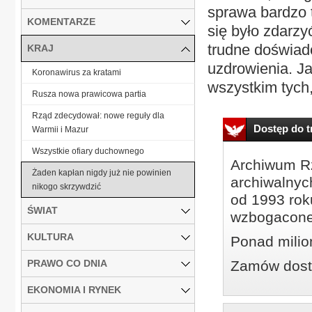
sprawa bardzo t
KOMENTARZE
się było zdarzy
trudne doświad
KRAJ
uzdrowienia. J
Koronawirus za kratami
wszystkim tych,
Rusza nowa prawicowa partia
Rząd zdecydował: nowe reguły dla
Dostęp do tr
Warmii i Mazur
Wszystkie ofiary duchownego
Archiwum Rz
Żaden kapłan nigdy już nie powinien
archiwalnyc
nikogo skrzywdzić
od 1993 roku
ŚWIAT
wzbogacone
KULTURA
Ponad milio
PRAWO CO DNIA
Zamów dostę
EKONOMIA I RYNEK