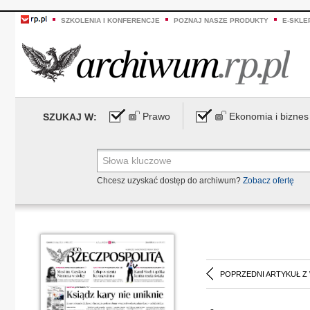
SZKOLENIA I KONFERENCJE
POZNAJ NASZE PRODUKTY
E-SKLE
Prawo
Ekonomia i biznes
SZUKAJ W:
Chcesz uzyskać dostęp do archiwum?
Zobacz ofertę
POPRZEDNI ARTYKUŁ Z