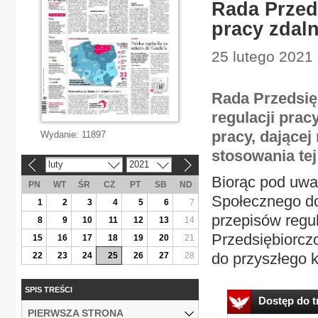
Rada Przed
pracy zdaln
25 lutego 2021 
Rada Przedsię
regulacji prac
pracy, dającej
Wydanie:
11897
stosowania tej
luty
2021
«
»
Biorąc pod uw
PN
WT
ŚR
CZ
PT
SB
ND
Społecznego d
1
2
3
4
5
6
7
przepisów regu
8
9
10
11
12
13
14
Przedsiębiorcz
15
16
17
18
19
20
21
do przyszłego ks
22
23
24
25
26
27
28
SPIS TREŚCI
Dostęp do tr
PIERWSZA STRONA