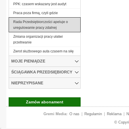
PPK: czasem wskazany jest audyt
Praca poza firmą, czyli gdzie
Rada Przedsiębiorczości apeluje o
uregulowanie pracy zdalnej
Zmiana organizacji pracy ułatwi
przetrwanie
Zwrot służbowego auta czasem na siłę
MOJE PIENIĄDZE
ŚCIĄGAWKA PRZEDSIĘBIORCY
NIEPRZYPISANE
Zamów abonament
Gremi Media:
O nas
|
Regulamin
|
Reklama
|
N
© Copyr