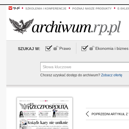
SZKOLENIA I KONFERENCJE
POZNAJ NASZE PRODUKTY
E-SKLE
Prawo
Ekonomia i biznes
SZUKAJ W:
Chcesz uzyskać dostęp do archiwum?
Zobacz ofertę
POPRZEDNI ARTYKUŁ Z