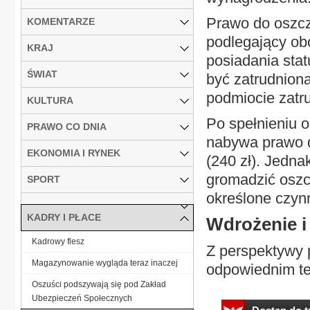
Prawo do oszc
KOMENTARZE
podlegający ob
KRAJ
posiadania stat
ŚWIAT
być zatrudnion
podmiocie zatr
KULTURA
Po spełnieniu 
PRAWO CO DNIA
nabywa prawo do
EKONOMIA I RYNEK
(240 zł). Jedn
gromadzić oszc
SPORT
określone czyn
KADRY I PŁACE
Wdrożenie i
Kadrowy flesz
Z perspektywy 
Magazynowanie wygląda teraz inaczej
odpowiednim te
Oszuści podszywają się pod Zakład
Ubezpieczeń Społecznych