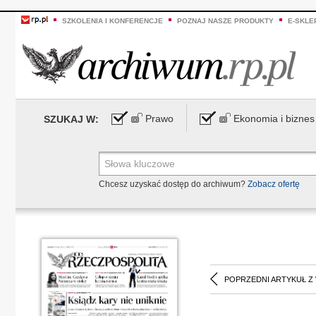
SZKOLENIA I KONFERENCJE
POZNAJ NASZE PRODUKTY
E-SKLE
Prawo
Ekonomia i biznes
SZUKAJ W:
Chcesz uzyskać dostęp do archiwum?
Zobacz ofertę
POPRZEDNI ARTYKUŁ Z