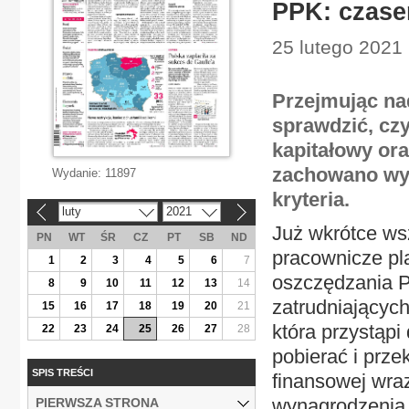
PPK: czase
25 lutego 2021 
Przejmując na
sprawdzić, cz
kapitałowy ora
zachowano wy
Wydanie:
11897
kryteria.
luty
2021
«
»
Już wkrótce ws
PN
WT
ŚR
CZ
PT
SB
ND
pracownicze pla
1
2
3
4
5
6
7
oszczędzania 
8
9
10
11
12
13
14
zatrudniających
15
16
17
18
19
20
21
która przystąp
22
23
24
25
26
27
28
pobierać i prze
SPIS TREŚCI
finansowej wraz
wynagrodzenia
PIERWSZA STRONA