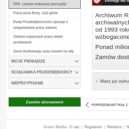
Dostęp do tr
PPK: czasem wskazany jest audyt
Praca poza firmą, czyli gdzie
Archiwum Rz
archiwalnyc
Rada Przedsiębiorczości apeluje o
uregulowanie pracy zdalnej
od 1993 roku
wzbogacone
Zmiana organizacji pracy ułatwi
przetrwanie
Ponad milio
Zwrot służbowego auta czasem na siłę
Zamów dostę
MOJE PIENIĄDZE
ŚCIĄGAWKA PRZEDSIĘBIORCY
Masz już wyku
NIEPRZYPISANE
Zamów abonament
POPRZEDNI ARTYKUŁ Z
Gremi Media:
O nas
|
Regulamin
|
Reklama
|
N