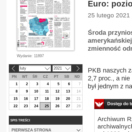
Euro: pozi
25 lutego 2021 
Środa przynio
amerykańskiej
zmienność odn
Wydanie:
11897
luty
2021
PKB naszych za
«
»
PN
WT
ŚR
CZ
PT
SB
ND
2,7 proc., a ni
1
2
3
4
5
6
7
był jednym z n
8
9
10
11
12
13
14
15
16
17
18
19
20
21
Dostęp do tr
22
23
24
25
26
27
28
Archiwum Rz
SPIS TREŚCI
archiwalnyc
PIERWSZA STRONA