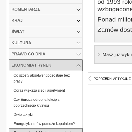
od 1993 roku
wzbogacone
KOMENTARZE
Ponad milio
KRAJ
Zamów dostę
ŚWIAT
KULTURA
PRAWO CO DNIA
Masz już wyku
EKONOMIA I RYNEK
Co szósty absolwent pozostaje bez
POPRZEDNI ARTYKUŁ Z
pracy
Coraz większa sieć i asortyment
Czy Europa odrobiła lekcję z
poprzedniego kryzysu
Dwie taktyki
Energetyka znów pomoże kopalniom?