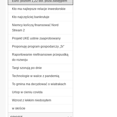
Euro: poziom 1,22 dol. poza zasięgiem
Kto ma najlepsze relacje inwestorskie
Kto najczęściej bankrutuje
Niemcy kończą finansować Nord
Stream 2
Projekt UKE ustnie zaaprobowany
Proponuję program gospodarczy „5i”
Raportowanie niefinansowe przepustką
do rozwoju
Targi szorują po dnie
Technologie w walce z pandemią
To gmina ma decydować o wiatrakach
Urlop w cieniu covida
Wzrost z lekkim niedosytem
w skrócie