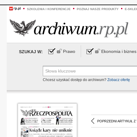
SZKOLENIA I KONFERENCJE
POZNAJ NASZE PRODUKTY
E-SKLE
Prawo
Ekonomia i biznes
SZUKAJ W:
Chcesz uzyskać dostęp do archiwum?
Zobacz ofertę
POPRZEDNI ARTYKUŁ Z