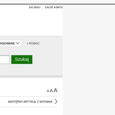
ZALOGUJ
ZAŁÓŻ KONTO
ANSOWANE
+ POMOC
A
A
A
NASTĘPNY ARTYKUŁ Z WYDANIA