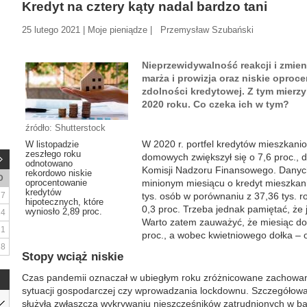
Kredyt na cztery kąty nadal bardzo tani
25 lutego 2021 | Moje pieniądze | Przemysław Szubański
Nieprzewidywalność reakcji i zmie
marża i prowizja oraz niskie oproc
zdolności kredytowej. Z tym mierzy
2020 roku. Co czeka ich w tym?
źródło: Shutterstock
W 2020 r. portfel kredytów mieszkani
W listopadzie
zeszłego roku
domowych zwiększył się o 7,6 proc., 
odnotowano
Komisji Nadzoru Finansowego. Danych
rekordowo niskie
D
oprocentowanie
minionym miesiącu o kredyt mieszkan
kredytów
7
tys. osób w porównaniu z 37,36 tys. r
hipotecznych, które
0,3 proc. Trzeba jednak pamiętać, że
wyniosło 2,89 proc.
14
Warto zatem zauważyć, że miesiąc do 
21
proc., a wobec kwietniowego dołka – o
28
Stopy wciąż niskie
Czas pandemii oznaczał w ubiegłym roku zróżnicowane zachowan
sytuacji gospodarczej czy wprowadzania lockdownu. Szczegółowa 
służyła zwłaszcza wykrywaniu nieszczęśników zatrudnionych w b