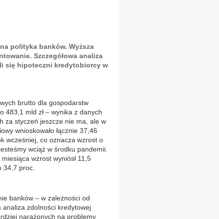
nna polityka banków. Wyższa
entowanie. Szczegółowa analiza
li się hipoteczni kredytobiorcy w
owych brutto dla gospodarstw
do 483,1 mld zł – wynika z danych
 za styczeń jeszcze nie ma, ale w
iowy wnioskowało łącznie 37,46
ok wcześniej, co oznacza wzrost o
 jesteśmy wciąż w środku pandemii.
miesiąca wzrost wyniósł 11,5
 34,7 proc.
ie banków – w zależności od
analiza zdolności kredytowej
ardziej narażonych na problemy