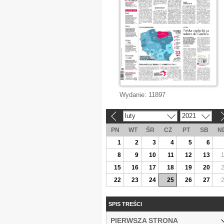
Wydanie:
11897
luty
2021
«
»
PN
WT
ŚR
CZ
PT
SB
N
1
2
3
4
5
6
8
9
10
11
12
13
15
16
17
18
19
20
22
23
24
25
26
27
SPIS TREŚCI
PIERWSZA STRONA