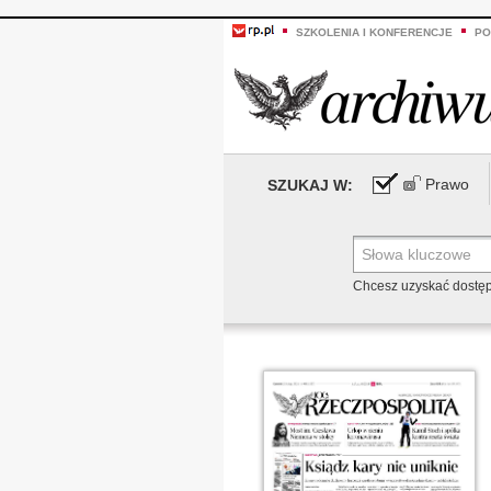
SZKOLENIA I KONFERENCJE
PO
Prawo
SZUKAJ W:
Chcesz uzyskać dostę