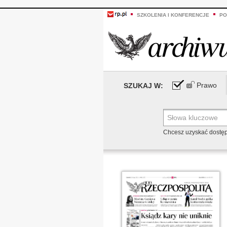
SZKOLENIA I KONFERENCJE
PO
Prawo
SZUKAJ W:
Chcesz uzyskać dostę