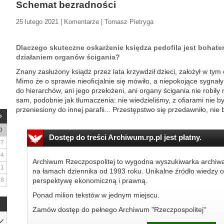
Schemat bezradności
25 lutego 2021 | Komentarze | Tomasz Pietryga
Dlaczego skuteczne oskarżenie księdza pedofila jest bohat
działaniem organów ścigania?
Znany zasłużony ksiądz przez lata krzywdził dzieci, założył w tym
Mimo że o sprawie nieoficjalnie się mówiło, a niepokojące sygnały
do hierarchów, ani jego przełożeni, ani organy ścigania nie robiły n
sam, podobnie jak tłumaczenia: nie wiedzieliśmy, z ofiarami nie by
przeniesiony do innej parafii... Przestępstwo się przedawniło, nie 
D
Dostęp do treści Archiwum.rp.pl jest płatny.
7
14
Archiwum Rzeczpospolitej to wygodna wyszukiwarka archiw
21
na łamach dziennika od 1993 roku. Unikalne źródło wiedzy o
28
perspektywę ekonomiczną i prawną.
Ponad milion tekstów w jednym miejscu.
Zamów dostęp do pełnego Archiwum "Rzeczpospolitej"