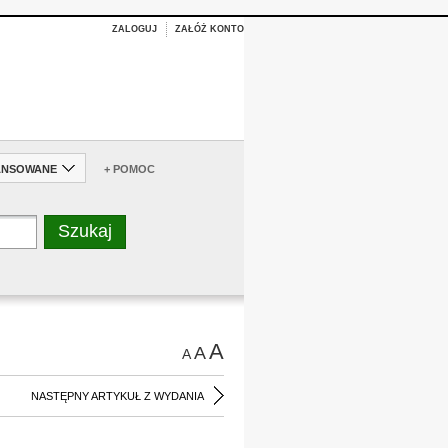
ZALOGUJ
ZAŁÓŻ KONTO
ANSOWANE
+ POMOC
A
A
A
NASTĘPNY ARTYKUŁ Z WYDANIA