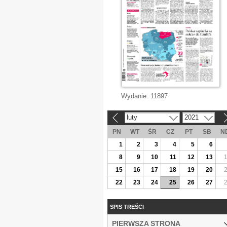
Wydanie:
11897
luty
2021
«
»
PN
WT
ŚR
CZ
PT
SB
N
1
2
3
4
5
6
8
9
10
11
12
13
15
16
17
18
19
20
22
23
24
25
26
27
SPIS TREŚCI
PIERWSZA STRONA