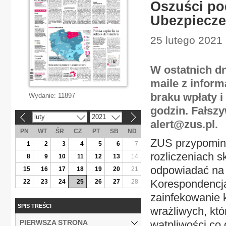
Oszuści po
Ubezpiecze
25 lutego 2021 
W ostatnich dn
maile z inform
braku wpłaty i
Wydanie:
11897
godzin. Fałsz
luty
2021
«
»
alert@zus.pl.
PN
WT
ŚR
CZ
PT
SB
ND
ZUS przypomina,
1
2
3
4
5
6
7
rozliczeniach 
8
9
10
11
12
13
14
odpowiadać na 
15
16
17
18
19
20
21
Korespondencja
22
23
24
25
26
27
28
zainfekowanie 
SPIS TREŚCI
wrażliwych, któ
PIERWSZA STRONA
wątpliwości co