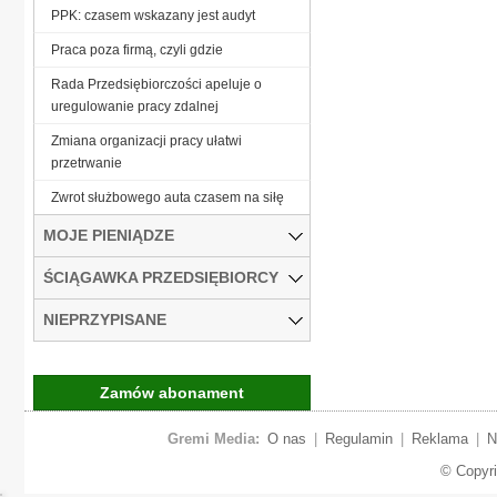
PPK: czasem wskazany jest audyt
Praca poza firmą, czyli gdzie
Rada Przedsiębiorczości apeluje o
uregulowanie pracy zdalnej
Zmiana organizacji pracy ułatwi
przetrwanie
Zwrot służbowego auta czasem na siłę
MOJE PIENIĄDZE
ŚCIĄGAWKA PRZEDSIĘBIORCY
NIEPRZYPISANE
Zamów abonament
Gremi Media:
O nas
|
Regulamin
|
Reklama
|
N
© Copyr