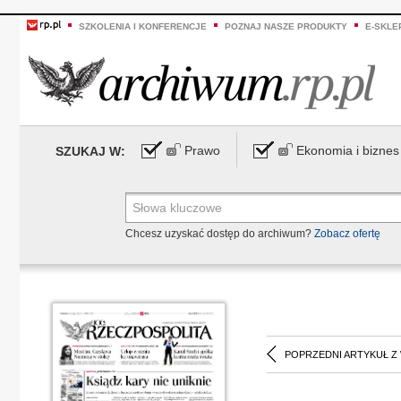
SZKOLENIA I KONFERENCJE
POZNAJ NASZE PRODUKTY
E-SKLE
Prawo
Ekonomia i biznes
SZUKAJ W:
Chcesz uzyskać dostęp do archiwum?
Zobacz ofertę
POPRZEDNI ARTYKUŁ Z