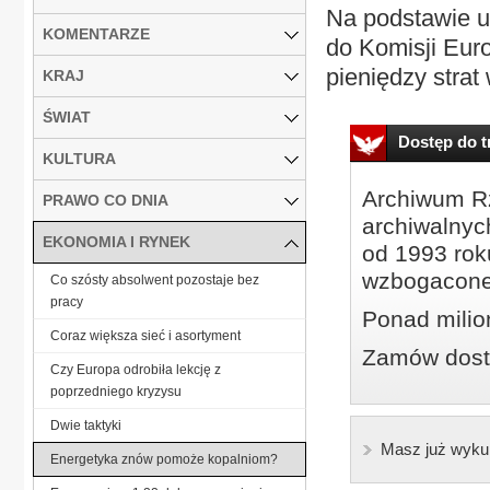
Na podstawie u
KOMENTARZE
do Komisji Eur
pieniędzy strat
KRAJ
ŚWIAT
Dostęp do tr
KULTURA
Archiwum Rz
PRAWO CO DNIA
archiwalnyc
EKONOMIA I RYNEK
od 1993 roku
wzbogacone
Co szósty absolwent pozostaje bez
pracy
Ponad milio
Coraz większa sieć i asortyment
Zamów dostę
Czy Europa odrobiła lekcję z
poprzedniego kryzysu
Dwie taktyki
Masz już wyku
Energetyka znów pomoże kopalniom?