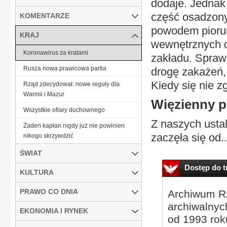
dodaje. Jednak
część osadzonyc
KOMENTARZE
powodem piorun
KRAJ
wewnętrznych d
Koronawirus za kratami
zakładu. Sprawa
Rusza nowa prawicowa partia
drogę zakażeń, 
Kiedy się nie z
Rząd zdecydował: nowe reguły dla
Warmii i Mazur
Więzienny p
Wszystkie ofiary duchownego
Z naszych usta
Żaden kapłan nigdy już nie powinien
zaczęła się od..
nikogo skrzywdzić
ŚWIAT
Dostęp do tr
KULTURA
PRAWO CO DNIA
Archiwum Rz
archiwalnyc
EKONOMIA I RYNEK
od 1993 roku