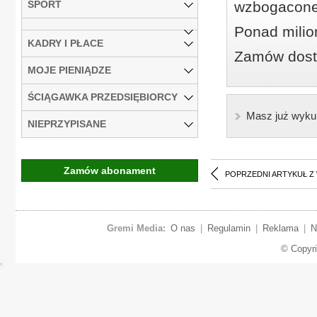
SPORT
wzbogacone
Ponad milio
KADRY I PŁACE
Zamów dostę
MOJE PIENIĄDZE
ŚCIĄGAWKA PRZEDSIĘBIORCY
Masz już wyku
NIEPRZYPISANE
Zamów abonament
POPRZEDNI ARTYKUŁ Z
Gremi Media:
O nas
|
Regulamin
|
Reklama
|
N
© Copyr