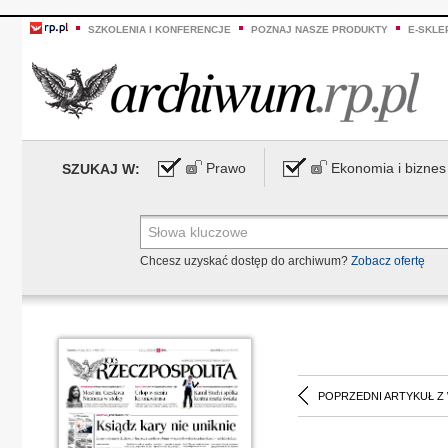
SZKOLENIA I KONFERENCJE
POZNAJ NASZE PRODUKTY
E-SKLE
Prawo
Ekonomia i biznes
SZUKAJ W:
Chcesz uzyskać dostęp do archiwum?
Zobacz ofertę
POPRZEDNI ARTYKUŁ Z