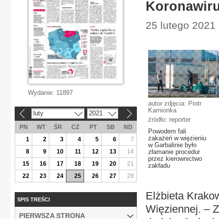
Koronawiru
25 lutego 2021
Wydanie:
11897
autor zdjęcia: Piotr
Kamionka
luty
2021
«
»
źródło: reporter
PN
WT
ŚR
CZ
PT
SB
ND
Powodem fali
zakażeń w więzieniu
1
2
3
4
5
6
7
w Garbalinie było
8
9
10
11
12
13
14
złamanie procedur
przez kierownictwo
15
16
17
18
19
20
21
zakładu
22
23
24
25
26
27
28
Elżbieta Krako
SPIS TREŚCI
Więziennej. – Z
PIERWSZA STRONA