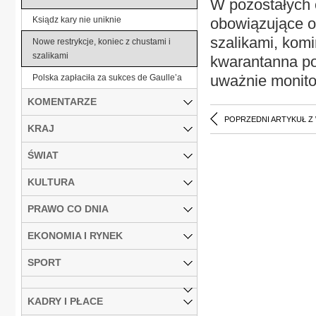
W pozostałych 
Ksiądz kary nie uniknie
obowiązujące ob
szalikami, kom
Nowe restrykcje, koniec z chustami i
szalikami
kwarantanna po 
uważnie monito
Polska zapłaciła za sukces de Gaulle’a
KOMENTARZE
POPRZEDNI ARTYKUŁ Z
KRAJ
ŚWIAT
KULTURA
PRAWO CO DNIA
EKONOMIA I RYNEK
SPORT
KADRY I PŁACE