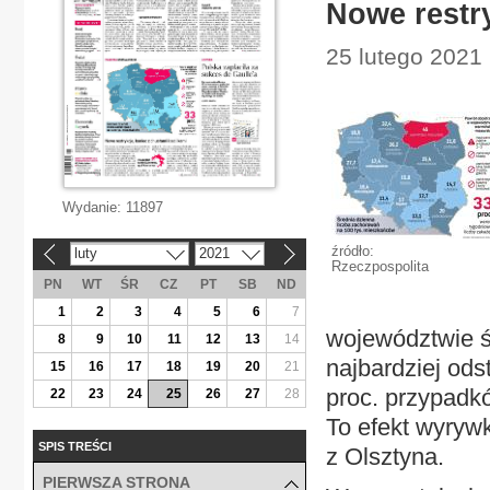
Nowe restry
25 lutego 2021 
Wydanie:
11897
źródło:
luty
2021
«
»
Rzeczpospolita
PN
WT
ŚR
CZ
PT
SB
ND
1
2
3
4
5
6
7
województwie ś
8
9
10
11
12
13
14
najbardziej ods
15
16
17
18
19
20
21
proc. przypadkó
22
23
24
25
26
27
28
To efekt wyryw
SPIS TREŚCI
z Olsztyna.
PIERWSZA STRONA