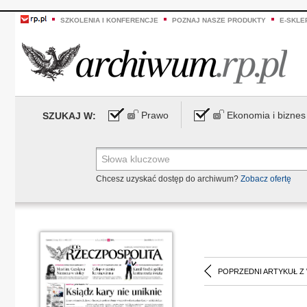
SZKOLENIA I KONFERENCJE
POZNAJ NASZE PRODUKTY
E-SKLE
Prawo
Ekonomia i biznes
SZUKAJ W:
Chcesz uzyskać dostęp do archiwum?
Zobacz ofertę
POPRZEDNI ARTYKUŁ Z