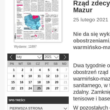
Rząd zdecy
Mazur
25 lutego 2021 
Nie da się wyk
obostrzeniami
warmińsko-ma
Wydanie:
11897
luty
2021
«
»
PN
WT
ŚR
CZ
PT
SB
ND
Dwa tygodnie o
1
2
3
4
5
6
7
obostrzeń rząd
8
9
10
11
12
13
14
warmińsko-mazu
15
16
17
18
19
20
21
sanitarnego, w 
22
23
24
25
26
27
28
zdalny. Zamknię
tenisowe i base
SPIS TREŚCI
W pozostałych 
PIERWSZA STRONA