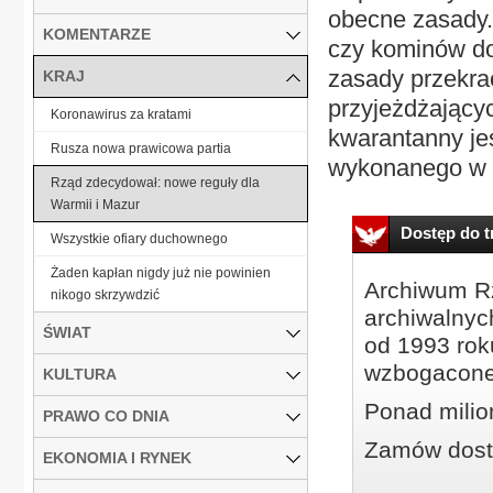
obecne zasady.
KOMENTARZE
czy kominów do 
zasady przekrac
KRAJ
przyjeżdżający
Koronawirus za kratami
kwarantanny je
Rusza nowa prawicowa partia
wykonanego w c
Rząd zdecydował: nowe reguły dla
Warmii i Mazur
Dostęp do tr
Wszystkie ofiary duchownego
Żaden kapłan nigdy już nie powinien
Archiwum Rz
nikogo skrzywdzić
archiwalnyc
ŚWIAT
od 1993 roku
wzbogacone
KULTURA
Ponad milio
PRAWO CO DNIA
Zamów dostę
EKONOMIA I RYNEK