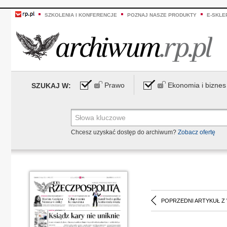
SZKOLENIA I KONFERENCJE
POZNAJ NASZE PRODUKTY
E-SKLE
Prawo
Ekonomia i biznes
SZUKAJ W:
Chcesz uzyskać dostęp do archiwum?
Zobacz ofertę
POPRZEDNI ARTYKUŁ Z