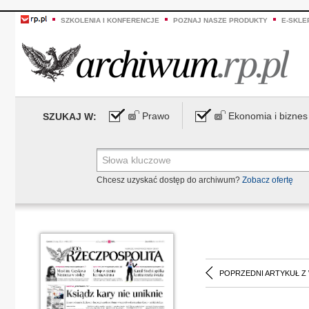
SZKOLENIA I KONFERENCJE
POZNAJ NASZE PRODUKTY
E-SKLE
Prawo
Ekonomia i biznes
SZUKAJ W:
Chcesz uzyskać dostęp do archiwum?
Zobacz ofertę
POPRZEDNI ARTYKUŁ Z