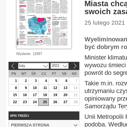
Miasta chcą
swoich zas
25 lutego 2021
Wyeliminowane
być dobrym ro
Wydanie:
11897
Minister klimat
wywozu śmieci
luty
2021
«
»
powrót do segre
PN
WT
ŚR
CZ
PT
SB
ND
1
2
3
4
5
6
7
Takie m.in. roz
8
9
10
11
12
13
14
utrzymaniu czys
15
16
17
18
19
20
21
opiniowany prz
22
23
24
25
26
27
28
Samorządu Tery
Unii Metropolii
SPIS TREŚCI
podoba. Według
PIERWSZA STRONA