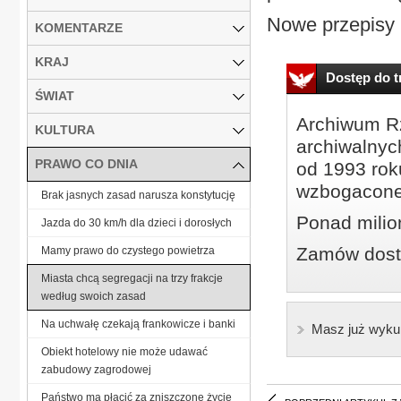
Nowe przepisy p
KOMENTARZE
KRAJ
Dostęp do tr
ŚWIAT
Archiwum Rz
KULTURA
archiwalnyc
PRAWO CO DNIA
od 1993 roku
wzbogacone
Brak jasnych zasad narusza konstytucję
Ponad milio
Jazda do 30 km/h dla dzieci i dorosłych
Zamów dostę
Mamy prawo do czystego powietrza
Miasta chcą segregacji na trzy frakcje
według swoich zasad
Na uchwałę czekają frankowicze i banki
Masz już wyku
Obiekt hotelowy nie może udawać
zabudowy zagrodowej
Państwo ma płacić za zniszczone życie