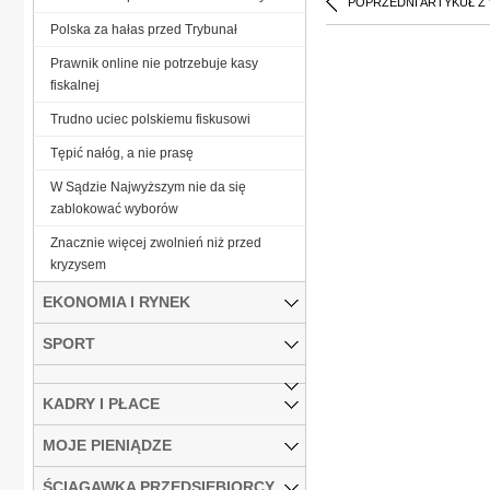
POPRZEDNI ARTYKUŁ Z
Polska za hałas przed Trybunał
Prawnik online nie potrzebuje kasy
fiskalnej
Trudno uciec polskiemu fiskusowi
Tępić nałóg, a nie prasę
W Sądzie Najwyższym nie da się
zablokować wyborów
Znacznie więcej zwolnień niż przed
kryzysem
EKONOMIA I RYNEK
SPORT
KADRY I PŁACE
MOJE PIENIĄDZE
ŚCIĄGAWKA PRZEDSIĘBIORCY