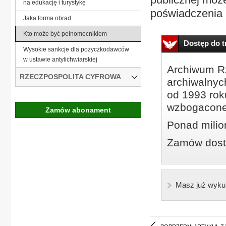
na edukację i turystykę
poświadczenia p
Jaka forma obrad
Kto może być pełnomocnikiem
Dostęp do tr
Wysokie sankcje dla pożyczkodawców
w ustawie antylichwiarskiej
Archiwum Rz
RZECZPOSPOLITA CYFROWA
archiwalnyc
od 1993 roku
wzbogacone
Zamów abonament
Ponad milio
Zamów dostę
Masz już wyku