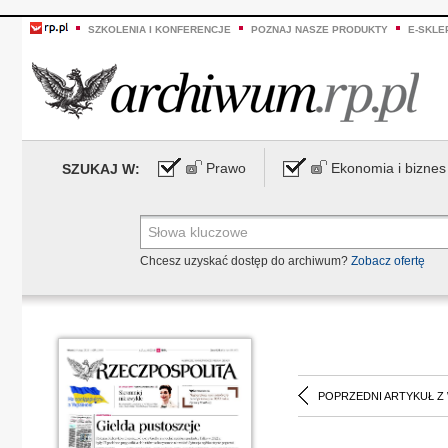
SZKOLENIA I KONFERENCJE
POZNAJ NASZE PRODUKTY
E-SKLE
Prawo
Ekonomia i biznes
SZUKAJ W:
Chcesz uzyskać dostęp do archiwum?
Zobacz ofertę
POPRZEDNI ARTYKUŁ Z