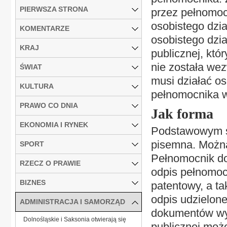
PIERWSZA STRONA
przez pełnomoc
osobistego dzi
KOMENTARZE
osobistego dzia
KRAJ
publicznej, któ
nie została wez
ŚWIAT
musi działać o
KULTURA
pełnomocnika w
PRAWO CO DNIA
Jak forma
EKONOMIA I RYNEK
Podstawowym s
pisemna. Można 
SPORT
Pełnomocnik do
RZECZ O PRAWIE
odpis pełnomoc
BIZNES
patentowy, a t
odpis udzielon
ADMINISTRACJA I SAMORZĄD
dokumentów wyk
Dolnośląskie i Saksonia otwierają się
publicznej moż