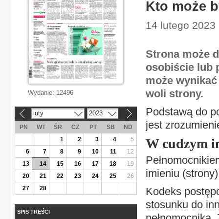
Kto może b
14 lutego 2023 
Strona może d
osobiście lub
może wynikać 
woli strony.
Wydanie:
12496
Podstawą do po
luty
2023
«
»
jest zrozumien
PN
WT
ŚR
CZ
PT
SB
ND
1
2
3
4
5
W cudzym i
6
7
8
9
10
11
12
Pełnomocnikie
13
14
15
16
17
18
19
imieniu (stron
20
21
22
23
24
25
26
27
28
Kodeks postępow
stosunku do inn
SPIS TREŚCI
pełnomocnika. Z