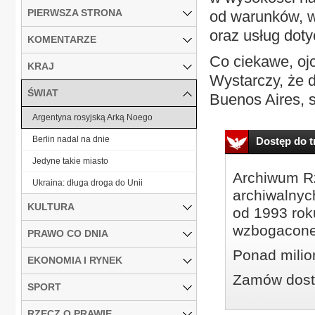
PIERWSZA STRONA
od warunków, w
oraz usług dot
KOMENTARZE
Co ciekawe, ojc
KRAJ
Wystarczy, że 
ŚWIAT
Buenos Aires, s
Argentyna rosyjską Arką Noego
Berlin nadal na dnie
Dostęp do tr
Jedyne takie miasto
Archiwum Rz
Ukraina: długa droga do Unii
archiwalnyc
KULTURA
od 1993 roku
wzbogacone
PRAWO CO DNIA
Ponad milio
EKONOMIA I RYNEK
Zamów dostę
SPORT
RZECZ O PRAWIE