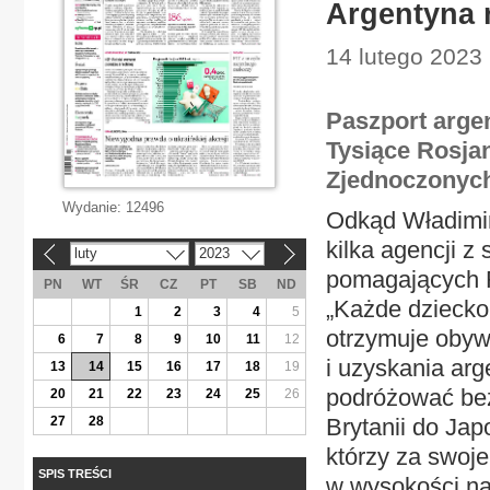
Argentyna 
14 lutego 2023 
Paszport arge
Tysiące Rosjan
Zjednoczonych
Wydanie:
12496
Odkąd Władimir 
kilka agencji z
luty
2023
«
»
pomagających R
PN
WT
ŚR
CZ
PT
SB
ND
„Każde dziecko
1
2
3
4
5
otrzymuje obywa
6
7
8
9
10
11
12
i uzyskania ar
13
14
15
16
17
18
19
podróżować bez
20
21
22
23
24
25
26
27
28
Brytanii do Jap
którzy za swoje
SPIS TREŚCI
w wysokości naw