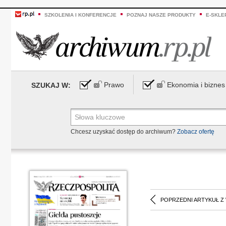
SZKOLENIA I KONFERENCJE
POZNAJ NASZE PRODUKTY
E-SKLE
Prawo
Ekonomia i biznes
SZUKAJ W:
Chcesz uzyskać dostęp do archiwum?
Zobacz ofertę
POPRZEDNI ARTYKUŁ Z