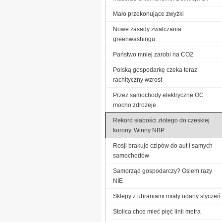
Mało przekonujące zwyżki
Nowe zasady zwalczania
greenwashingu
Państwo mniej zarobi na CO2
Polską gospodarkę czeka teraz
rachityczny wzrost
Przez samochody elektryczne OC
mocno zdrożeje
Rekord słabości złotego do czeskiej
korony. Winny NBP
Rosji brakuje czipów do aut i samych
samochodów
Samorząd gospodarczy? Osiem razy
NIE
Sklepy z ubraniami miały udany styczeń
Stolica chce mieć pięć linii metra