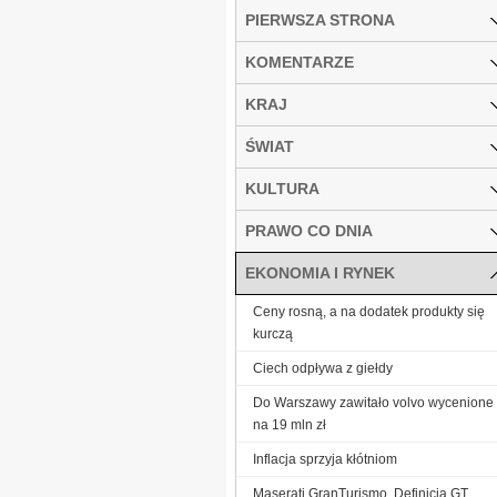
PIERWSZA STRONA
KOMENTARZE
KRAJ
ŚWIAT
KULTURA
PRAWO CO DNIA
EKONOMIA I RYNEK
Ceny rosną, a na dodatek produkty się
kurczą
Ciech odpływa z giełdy
Do Warszawy zawitało volvo wycenione
na 19 mln zł
Inflacja sprzyja kłótniom
Maserati GranTurismo. Definicja GT