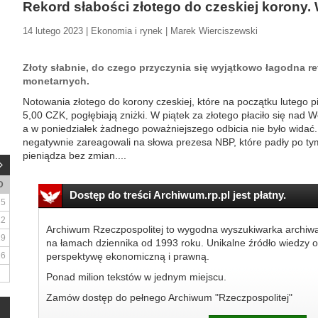
Rekord słabości złotego do czeskiej korony
14 lutego 2023 | Ekonomia i rynek | Marek Wierciszewski
Złoty słabnie, do czego przyczynia się wyjątkowo łagodna re
monetarnych.
Notowania złotego do korony czeskiej, które na początku lutego pie
5,00 CZK, pogłębiają zniżki. W piątek za złotego płaciło się nad 
a w poniedziałek żadnego poważniejszego odbicia nie było widać
negatywnie zareagowali na słowa prezesa NBP, które padły po ty
pieniądza bez zmian....
D
Dostęp do treści Archiwum.rp.pl jest płatny.
5
12
Archiwum Rzeczpospolitej to wygodna wyszukiwarka archiw
19
na łamach dziennika od 1993 roku. Unikalne źródło wiedzy o
26
perspektywę ekonomiczną i prawną.
Ponad milion tekstów w jednym miejscu.
Zamów dostęp do pełnego Archiwum "Rzeczpospolitej"