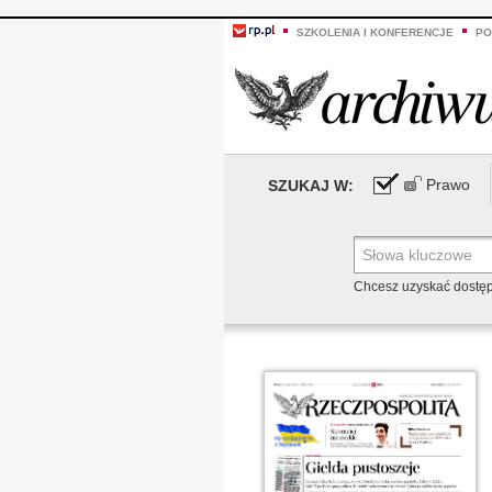
SZKOLENIA I KONFERENCJE
PO
Prawo
SZUKAJ W:
Chcesz uzyskać dostę