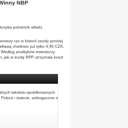
. Winny NBP
toryka polskich władz
rwszy raz w historii zeszły poniżej
Wełtawą chwilowo już tylko 4,95 CZK,
. Według analityków inwestorzy
m, jak w środę RPP utrzymała koszt
alnych tekstów opublikowanych
 Polsce i świecie, wzbogacone o