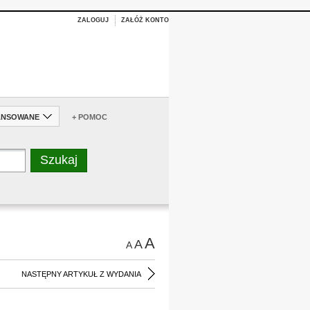
ZALOGUJ
ZAŁÓŻ KONTO
ANSOWANE
+ POMOC
A
A
A
NASTĘPNY ARTYKUŁ Z WYDANIA