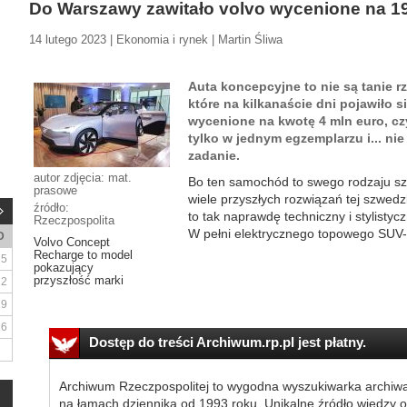
Do Warszawy zawitało volvo wycenione na 19
14 lutego 2023 | Ekonomia i rynek | Martin Śliwa
Auta koncepcyjne to nie są tanie r
które na kilkanaście dni pojawiło s
wycenione na kwotę 4 mln euro, czy
tylko w jednym egzemplarzu i... nie
zadanie.
autor zdjęcia: mat.
Bo ten samochód to swego rodzaju szk
prasowe
wiele przyszłych rozwiązań tej szwed
źródło:
to tak naprawdę techniczny i stylisty
Rzeczpospolita
W pełni elektrycznego topowego SUV-a,
D
Volvo Concept
Recharge to model
5
pokazujący
przyszłość marki
12
19
26
Dostęp do treści Archiwum.rp.pl jest płatny.
Archiwum Rzeczpospolitej to wygodna wyszukiwarka archiw
na łamach dziennika od 1993 roku. Unikalne źródło wiedzy o