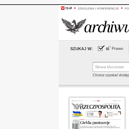
SZKOLENIA I KONFERENCJE
PO
Prawo
SZUKAJ W:
Chcesz uzyskać dostę