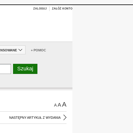
ZALOGUJ
ZAŁÓŻ KONTO
ANSOWANE
+ POMOC
A
A
A
NASTĘPNY ARTYKUŁ Z WYDANIA