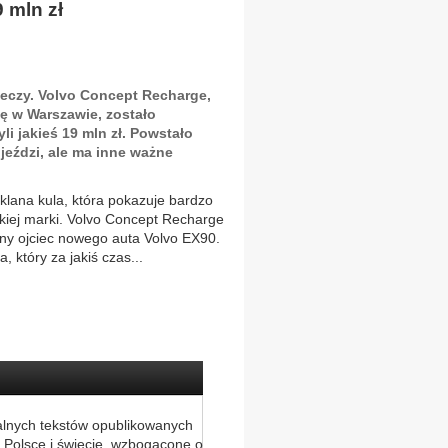
 mln zł
zeczy. Volvo Concept Recharge,
ię w Warszawie, zostało
li jakieś 19 mln zł. Powstało
 jeździ, ale ma inne ważne
lana kula, która pokazuje bardzo
zkiej marki. Volvo Concept Recharge
czny ojciec nowego auta Volvo EX90.
 który za jakiś czas...
alnych tekstów opublikowanych
 Polsce i świecie, wzbogacone o