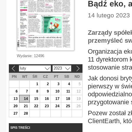
Bądź eko, a
14 lutego 2023 
Zarządy spółe
przemyśleć swo
Organizacja ek
Wydanie:
12496
11 dyrektorom 
stosowanie stra
luty
2023
«
»
PN
WT
ŚR
CZ
PT
SB
ND
Jak donosi bryt
1
2
3
4
5
pierwszy w świ
6
7
8
9
10
11
12
odpowiedzialno
13
14
15
16
17
18
19
przygotowanie s
20
21
22
23
24
25
26
Pozew został zł
27
28
ClientEarth, któ
SPIS TREŚCI