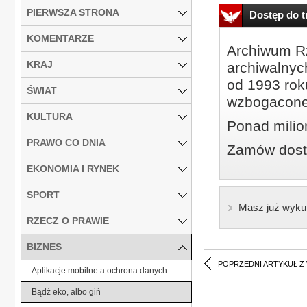
PIERWSZA STRONA
Dostęp do tr
KOMENTARZE
Archiwum Rz
KRAJ
archiwalnyc
od 1993 roku
ŚWIAT
wzbogacone
KULTURA
Ponad milio
PRAWO CO DNIA
Zamów dostę
EKONOMIA I RYNEK
SPORT
Masz już wyku
RZECZ O PRAWIE
BIZNES
POPRZEDNI ARTYKUŁ Z
Aplikacje mobilne a ochrona danych
Bądź eko, albo giń