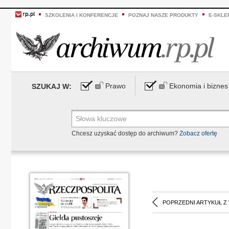
SZKOLENIA I KONFERENCJE
POZNAJ NASZE PRODUKTY
E-SKLE
Prawo
Ekonomia i biznes
SZUKAJ W:
Chcesz uzyskać dostęp do archiwum?
Zobacz ofertę
POPRZEDNI ARTYKUŁ Z