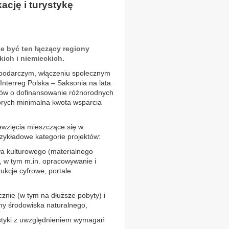
ację i turystykę
e być ten łączący regiony
ich i niemieckich.
ospodarczym, włączeniu społecznym
Interreg Polska – Saksonia na lata
sków o dofinansowanie różnorodnych
tórych minimalna kwota wsparcia
ęwzięcia mieszczące się w
rzykładowe kategorie projektów:
wa kulturowego (materialnego
, w tym m.in. opracowywanie i
ukcje cyfrowe, portale
znie (w tym na dłuższe pobyty) i
ny środowiska naturalnego,
rystyki z uwzględnieniem wymagań