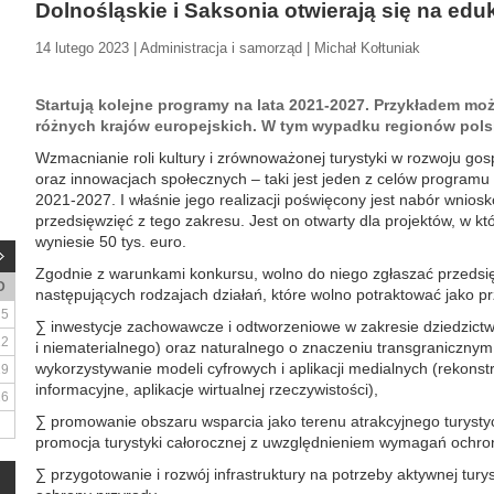
Dolnośląskie i Saksonia otwierają się na eduk
14 lutego 2023 | Administracja i samorząd | Michał Kołtuniak
Startują kolejne programy na lata 2021-2027. Przykładem moż
różnych krajów europejskich. W tym wypadku regionów polsk
Wzmacnianie roli kultury i zrównoważonej turystyki w rozwoju g
oraz innowacjach społecznych – taki jest jeden z celów programu 
2021-2027. I właśnie jego realizacji poświęcony jest nabór wnio
przedsięwzięć z tego zakresu. Jest on otwarty dla projektów, w k
wyniesie 50 tys. euro.
Zgodnie z warunkami konkursu, wolno do niego zgłaszać przedsi
D
następujących rodzajach działań, które wolno potraktować jako p
5
∑ inwestycje zachowawcze i odtworzeniowe w zakresie dziedzict
12
i niematerialnego) oraz naturalnego o znaczeniu transgranicznym
wykorzystywanie modeli cyfrowych i aplikacji medialnych (rekonstr
19
informacyjne, aplikacje wirtualnej rzeczywistości),
26
∑ promowanie obszaru wsparcia jako terenu atrakcyjnego turystyc
promocja turystyki całorocznej z uwzględnieniem wymagań ochro
∑ przygotowanie i rozwój infrastruktury na potrzeby aktywnej tu