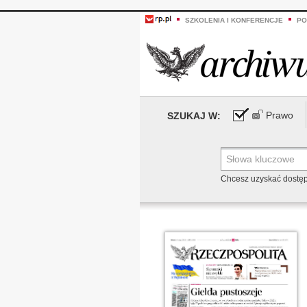
SZKOLENIA I KONFERENCJE
PO
Prawo
SZUKAJ W:
Chcesz uzyskać dostę