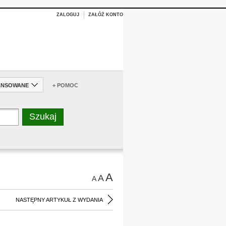
ZALOGUJ
ZAŁÓŻ KONTO
ANSOWANE
+ POMOC
A
A
A
NASTĘPNY ARTYKUŁ Z WYDANIA